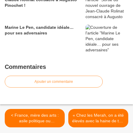
Pinochet !
Marine Le Pen, candidate idéale…
pour ses adversaires
Commentaires
Ajouter un commentaire
< France, mère des arts :
« Chez les Merah, on a été
asile politique ou
élevés avec la haine de tout
psychiatrique ?
ce qui n’est pas musulman
» >