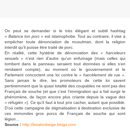
On peut se demander si le très élégant et subtil hashtag
« Balance ton porc »
est islamophobe. Tout au contraire, il vise à
empêcher toute dénonciation de musulman, dont la religion
interdit qu’il puisse être traité de porc.
En réalité, cette hystérie de dénonciation des
« harceleurs
sexuels »
n’est rien d’autre qu’un enfumage (mais celles qui
tombent dans le panneau seraient tout étonnées si elles s’en
rendaient compte), au moment où le gouvernement et le
Parlement concoctent une loi contre le
« harcèlement de rue »
.
Sans jamais le dire, les promoteurs de cette loi savent
pertinemment que la quasi totalité des coupables ne sont pas des
Français de souche (et que c’est l’immigration qui a fait surgir le
phénomène, de façon encore plus criante depuis la vague des
« réfugiés »
). Ce qu’il faut à tout prix cacher, autant que possible.
D’où cette campagne de stigmatisation à destination exclusive de
ces immondes gros porcs de Français de souche qui sont
légion…
Source :
http://lesalonbeige.blogs.com