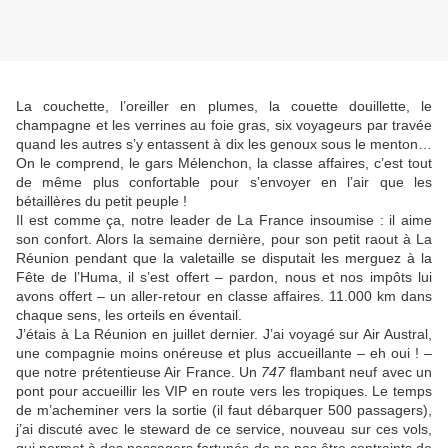
La couchette, l’oreiller en plumes, la couette douillette, le
champagne et les verrines au foie gras, six voyageurs par travée
quand les autres s’y entassent à dix les genoux sous le menton…
On le comprend, le gars Mélenchon, la classe affaires, c’est tout
de même plus confortable pour s’envoyer en l’air que les
bétaillères du petit peuple !
Il est comme ça, notre leader de La France insoumise : il aime
son confort. Alors la semaine dernière, pour son petit raout à La
Réunion pendant que la valetaille se disputait les merguez à la
Fête de l’Huma, il s’est offert – pardon, nous et nos impôts lui
avons offert – un aller-retour en classe affaires. 11.000 km dans
chaque sens, les orteils en éventail.
J’étais à La Réunion en juillet dernier. J’ai voyagé sur Air Austral,
une compagnie moins onéreuse et plus accueillante – eh oui ! –
que notre prétentieuse Air France. Un
747
flambant neuf avec un
pont pour accueillir les VIP en route vers les tropiques. Le temps
de m’acheminer vers la sortie (il faut débarquer 500 passagers),
j’ai discuté avec le steward de ce service, nouveau sur ces vols,