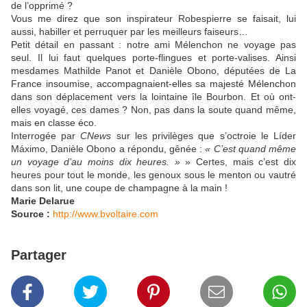
de l’opprimé ?
Vous me direz que son inspirateur Robespierre se faisait, lui
aussi, habiller et perruquer par les meilleurs faiseurs…
Petit détail en passant : notre ami Mélenchon ne voyage pas
seul. Il lui faut quelques porte-flingues et porte-valises. Ainsi
mesdames Mathilde Panot et Danièle Obono, députées de La
France insoumise, accompagnaient-elles sa majesté Mélenchon
dans son déplacement vers la lointaine île Bourbon. Et où ont-
elles voyagé, ces dames ? Non, pas dans la soute quand même,
mais en classe éco.
Interrogée par
CNews
sur les privilèges que s’octroie le Líder
Máximo, Danièle Obono a répondu, gênée :
« C’est quand même
un voyage d’au moins dix heures. »
» Certes, mais c’est dix
heures pour tout le monde, les genoux sous le menton ou vautré
dans son lit, une coupe de champagne à la main !
Marie Delarue
Source :
http://www.bvoltaire.com
Partager