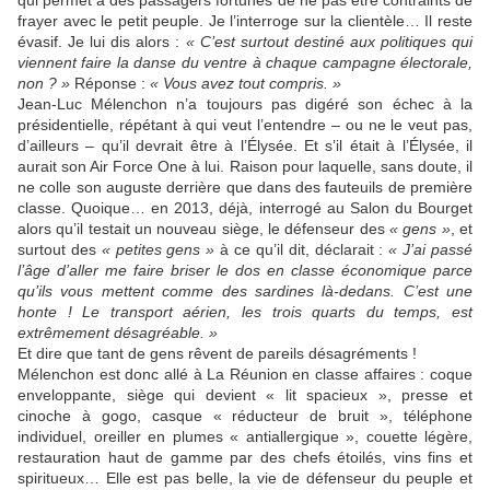
qui permet à des passagers fortunés de ne pas être contraints de
frayer avec le petit peuple. Je l’interroge sur la clientèle… Il reste
évasif. Je lui dis alors :
« C’est surtout destiné aux politiques qui
viennent faire la danse du ventre à chaque campagne électorale,
non ? »
Réponse :
« Vous avez tout compris. »
Jean-Luc Mélenchon n’a toujours pas digéré son échec à la
présidentielle, répétant à qui veut l’entendre – ou ne le veut pas,
d’ailleurs – qu’il devrait être à l’Élysée. Et s’il était à l’Élysée, il
aurait son Air Force One à lui. Raison pour laquelle, sans doute, il
ne colle son auguste derrière que dans des fauteuils de première
classe. Quoique… en 2013, déjà, interrogé au Salon du Bourget
alors qu’il testait un nouveau siège, le défenseur des
« gens »
, et
surtout des
« petites gens »
à ce qu’il dit, déclarait :
« J’ai passé
l’âge d’aller me faire briser le dos en classe économique parce
qu’ils vous mettent comme des sardines là-dedans. C’est une
honte ! Le transport aérien, les trois quarts du temps, est
extrêmement désagréable. »
Et dire que tant de gens rêvent de pareils désagréments !
Mélenchon est donc allé à La Réunion en classe affaires : coque
enveloppante, siège qui devient « lit spacieux », presse et
cinoche à gogo, casque « réducteur de bruit », téléphone
individuel, oreiller en plumes « antiallergique », couette légère,
restauration haut de gamme par des chefs étoilés, vins fins et
spiritueux… Elle est pas belle, la vie de défenseur du peuple et