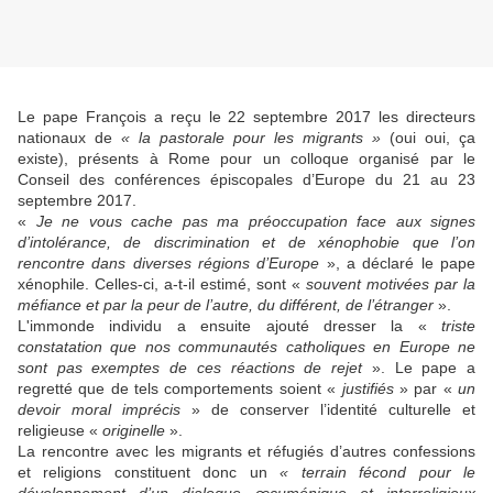
Le pape François a reçu le 22 septembre 2017 les directeurs
nationaux de
« la pastorale pour les migrants »
(oui oui, ça
existe), présents à Rome pour un colloque organisé par le
Conseil des conférences épiscopales d’Europe du 21 au 23
septembre 2017.
«
Je ne vous cache pas ma préoccupation face aux signes
d’intolérance, de discrimination et de xénophobie que l’on
rencontre dans diverses régions d’Europe
», a déclaré le pape
xénophile. Celles-ci, a-t-il estimé, sont «
souvent motivées par la
méfiance et par la peur de l’autre, du différent, de l’étranger
».
L'immonde individu a ensuite ajouté dresser la «
triste
constatation que nos communautés catholiques en Europe ne
sont pas exemptes de ces réactions de rejet
». Le pape a
regretté que de tels comportements soient «
justifiés
» par «
un
devoir moral imprécis
» de conserver l’identité culturelle et
religieuse «
originelle
».
La rencontre avec les migrants et réfugiés d’autres confessions
et religions constituent donc un
« terrain fécond pour le