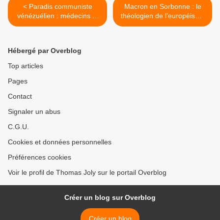
< Paradis communiste
Macron en Sorbonne : le
vénézuélien : médecins et
théologien de l’européisme
enseignantes se prostituent
>
pour survivre
Hébergé par Overblog
Top articles
Pages
Contact
Signaler un abus
C.G.U.
Cookies et données personnelles
Préférences cookies
Voir le profil de Thomas Joly sur le portail Overblog
Créer un blog sur Overblog
Créer un blog