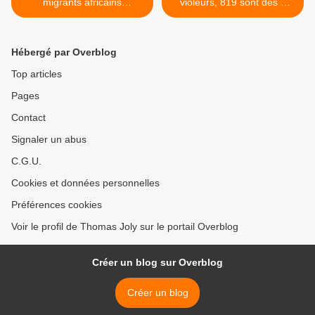
migrants africains
violeurs, 819 sont des «
accompagnés par José
demandeurs d'asile », 279
Bové et Cédric Herrou
sont des « étrangers » et
arrivent pour demander
54 des Allemands >
Hébergé par Overblog
l’asile
Top articles
Pages
Contact
Signaler un abus
C.G.U.
Cookies et données personnelles
Préférences cookies
Voir le profil de Thomas Joly sur le portail Overblog
Créer un blog sur Overblog
Créer un blog