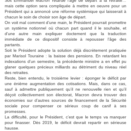
Soit Emmanuel Macron retarde l’âge de départ à la retraite…
mais cette option sera compliquée à mettre en oeuvre pour un
Président qui a annoncé une réforme systémique qui laisserait à
chacun le soin de choisir son âge de départ.
On voit mal comment d’une main, le Président pourrait promettre
un système notionnel où chacun part quand il le souhaite, et
d’une autre main expliquer doctement que la traduction
immédiate de ce dispositif consiste à repousser l’âge des
partants.
Soit le Président adopte la solution déjà discrètement pratiquée
par Marisol Touraine : la baisse des pensions. En retardant les
indexations d’un semestre, la précédente ministre a en effet pu
glaner quelques précieux milliards au détriment du niveau réel
des retraites.
Reste, bien entendu, le troisième levier : éponger le déficit par
une énième augmentation des cotisations. Mais, dans ce cas,
sauf à admettre publiquement qu’il ne renouvelle rien et qu’il
déçoit collectivement son électorat, Macron devra trouver des
économies sur d’autres sources de financement de la Sécurité
sociale pour compenser ce sérieux coup de canif à ses
promesses.
La difficulté, pour le Président, c’est que le temps va manquer
pour finasser. Dès 2019, le déficit devrait repartir en sérieuse
hausse.