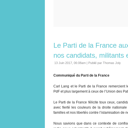
Le Parti de la France aux
nos candidats, militants e
13 Juin 2017, 06:08am
|
Publié par Thomas Joly
Communiqué du Parti de la France
Carl Lang et le Parti de la France remercient 
PdF et plus largement à ceux de l’Union des Pat
Le Parti de la France félicite toux ceux, candid
avec fierté les couleurs de la droite national
familles et nos libertés contre l’islamisation de n
Nous savions que dans ce contexte de confisc