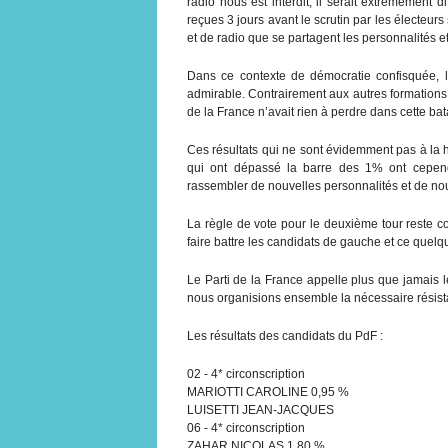
radio nous est interdit, il serait extrêmement di
reçues 3 jours avant le scrutin par les électeur
et de radio que se partagent les personnalités e
Dans ce contexte de démocratie confisquée, l
admirable. Contrairement aux autres formations 
de la France n’avait rien à perdre dans cette bat
Ces résultats qui ne sont évidemment pas à la 
qui ont dépassé la barre des 1% ont cependa
rassembler de nouvelles personnalités et de nou
La règle de vote pour le deuxième tour reste c
faire battre les candidats de gauche et ce quelque
Le Parti de la France appelle plus que jamais l
nous organisions ensemble la nécessaire résist
Les résultats des candidats du PdF :
02 - 4* circonscription
MARIOTTI CAROLINE 0,95 %
LUISETTI JEAN-JACQUES
06 - 4* circonscription
ZAHAR NICOLAS 1,80 %