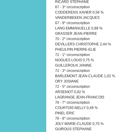
RICARD STEPHANE
67 - 3* circonscription
CODDERENS XAVIER 0,56 %
VANDERBEKEN JACQUES
67 - 9* circonscription
LANG EMMANUELLE 0,88 %
GRASSER JEAN-PIERRE
70 - 2* circonscription
DEVILLERS CHRISTOPHE 2,44 %
PHEULPIN PIERRE-ELIE
72 - 1* circonscription
NOGUES LOUIS 0,75 %
GUILLEROUX JANINE
72 - 3* circonscription
BARLEMONT JEAN-CLAUDE 1,02 %
ORY JOSIANE
72 - 5* circonscription
ARSENIOT 0,92 %
LAGRANGE JEAN-FRANCOIS
76 - 7* circonscription
COURTOIS NELLY 0,49 %
PINEL ERIC
76 - 8* circonscription
JOLY MARIE-CLAUDE 0,70 %
GUIROUS STEPHANE