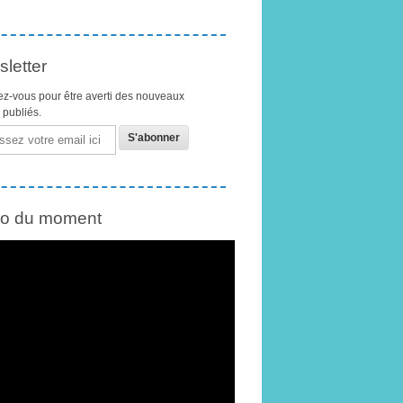
letter
z-vous pour être averti des nouveaux
s publiés.
éo du moment