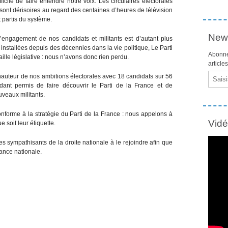
fficile de faire entendre notre voix. Les circulaires électorales
s sont dérisoires au regard des centaines d’heures de télévision
t partis du système.
News
’engagement de nos candidats et militants est d’autant plus
installées depuis des décennies dans la vie politique, Le Parti
Abonne
aille législative : nous n’avons donc rien perdu.
article
Email
hauteur de nos ambitions électorales avec 18 candidats sur 56
nt permis de faire découvrir le Parti de la France et de
veaux militants.
onforme à la stratégie du Parti de la France : nous appelons à
Vid
 soit leur étiquette.
es sympathisants de la droite nationale à le rejoindre afin que
ance nationale.