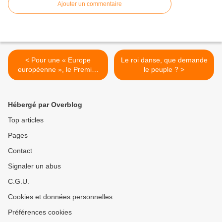
Ajouter un commentaire
< Pour une « Europe
Le roi danse, que demande
européenne », le Premier
le peuple ? >
ministre hongrois dénonce
les États de l’UE qui veulent
créer « Eurabia »
Hébergé par Overblog
Top articles
Pages
Contact
Signaler un abus
C.G.U.
Cookies et données personnelles
Préférences cookies