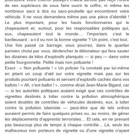
de ses supérieurs de vous faire ouvrir le coffre, ni même les
nombreux sacs à dos ou sacs-poubelle qui encombrent votre
véhicule. Il ne vous demandera même pas une pièce d’identité !
Le plus important, pour les hauts fonctionnaires qui le
chapeautent et, surtout, pour les responsables politiques qui,
eux, chapeautent tout le monde… l’important, c’est le
banlieusard : a-t-il ou non la bonne vignette ? Un point, c’est tout.
Une fois passé ce barrage, vous pourrez, dans le quartier
parisien choisi par vous, déclencher le détonateur qui fera sauter
les dizaines de kilos d’explosifs planqués — si peu — dans votre
petite fourgonnette. Petite mais non polluante !
Exact : « Non polluante ! » Un policier l’a constaté par lui-même
en jetant un coup d’œil sur votre vignette mais pas sur les
produits pourtant polluants et servant d’explosifs cachés dans vos
ballots !
« Ah, c’est ballot ! »
, comme dirait Jean-Marie Bigard, car
— si les autorités politiques avaient exigé que ces contrôles de
vignettes destinés à lutter contre la pollution atmosphérique
soient doublés de contrôles de véhicules destinés, eux, à lutter
contre la pollution islamiste — peut-être que de tels ordres
auraient permis de faire quelques prises ou, au moins, de gêner
les déplacements d’apprentis terroristes… Et cela, en ne prenant
pas beaucoup plus de temps à chaque contrôle… Là, seuls les
malheureux non porteurs de vignette ou d’une vignette n’ayant