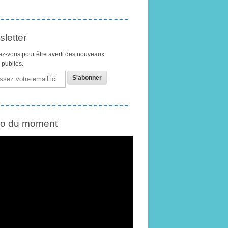
letter
z-vous pour être averti des nouveaux
s publiés.
éo du moment