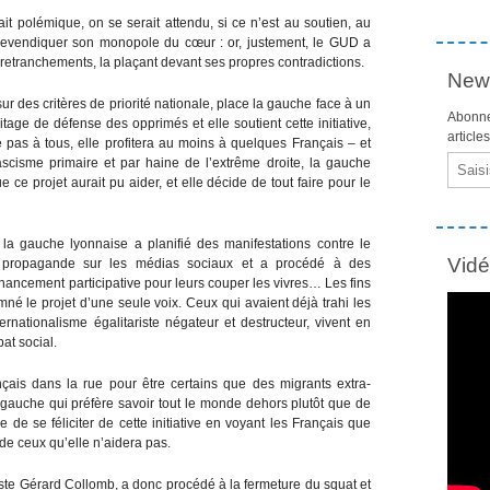
ait polémique, on se serait attendu, si ce n’est au soutien, au
 revendiquer son monopole du cœur : or, justement, le GUD a
retranchements, la plaçant devant ses propres contradictions.
News
sur des critères de priorité nationale, place la gauche face à un
Abonne
tage de défense des opprimés et elle soutient cette initiative,
article
e pas à tous, elle profitera au moins à quelques Français – et
Email
ascisme primaire et par haine de l’extrême droite, la gauche
 ce projet aurait pu aider, et elle décide de tout faire pour le
la gauche lyonnaise a planifié des manifestations contre le
Vid
 propagande sur les médias sociaux et a procédé à des
inancement participative pour leurs couper les vivres… Les fins
é le projet d’une seule voix. Ceux qui avaient déjà trahi les
rnationalisme égalitariste négateur et destructeur, vivent en
bat social.
çais dans la rue pour être certains que des migrants extra-
gauche qui préfère savoir tout le monde dehors plutôt que de
de se féliciter de cette initiative en voyant les Français que
de ceux qu’elle n’aidera pas.
iste Gérard Collomb, a donc procédé à la fermeture du squat et