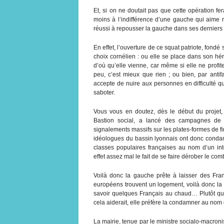
Et, si on ne doutait pas que cette opération fer
moins à l’indifférence d’une gauche qui aime
réussi à repousser la gauche dans ses derniers 
En effet, l’ouverture de ce squat patriote, fondé 
choix cornélien : ou elle se place dans son héri
d’où qu’elle vienne, car même si elle ne profit
peu, c’est mieux que rien ; ou bien, par antif
accepte de nuire aux personnes en difficulté que
saboter.
Vous vous en doutez, dès le début du projet, 
Bastion social, a lancé des campagnes de
signalements massifs sur les plates-formes de f
idéologues du bassin lyonnais ont donc condamn
classes populaires françaises au nom d’un inte
effet assez mal le fait de se faire dérober le com
Voilà donc la gauche prête à laisser des Fran
européens trouvent un logement, voilà donc la 
savoir quelques Français au chaud… Plutôt que 
cela aiderait, elle préfère la condamner au nom 
La mairie, tenue par le ministre socialo-macron