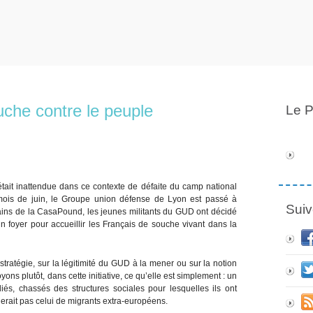
uche contre le peuple
Le P
 était inattendue dans ce contexte de défaite du camp national
mois de juin, le Groupe union défense de Lyon est passé à
Suiv
ains de la CasaPound, les jeunes militants du GUD ont décidé
un foyer pour accueillir les Français de souche vivant dans la
 stratégie, sur la légitimité du GUD à la mener ou sur la notion
ns plutôt, dans cette initiative, ce qu’elle est simplement : un
és, chassés des structures sociales pour lesquelles ils ont
lerait pas celui de migrants extra-européens.