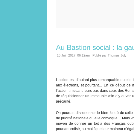
Au Bastion social : la ga
15 Juin 2017, 06:12am
|
Publié par Thomas Joly
L’action est d’autant plus remarquable qu’elle
aux élections, et pourtant… En ce début de 
l’action : mettant leurs pas dans ceux des Rom
de réquisitionner un immeuble afin d’y ouvrir 
précarité.
On pourrait disserter sur le bien-fondé de cette
de priorité nationale qu’elle convoque… Mais voyo
moyen de donner un toit à des Français oubli
pourtant cotisé, au motif que leur malheur n’éga