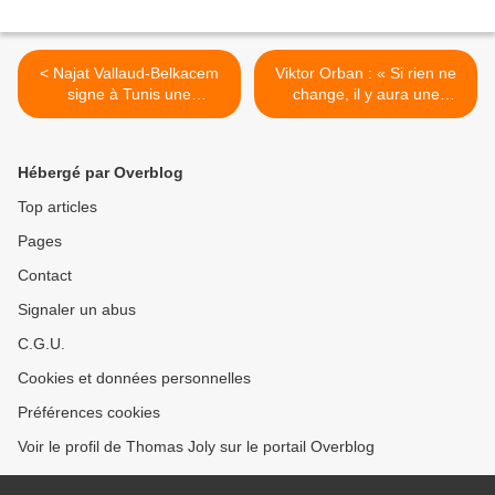
< Najat Vallaud-Belkacem
Viktor Orban : « Si rien ne
signe à Tunis une
change, il y aura une
convention sur
majorité musulmane en
l’apprentissage de l’arabe
Europe de l’Ouest de notre
en France
vivant » >
Hébergé par Overblog
Top articles
Pages
Contact
Signaler un abus
C.G.U.
Cookies et données personnelles
Préférences cookies
Voir le profil de Thomas Joly sur le portail Overblog