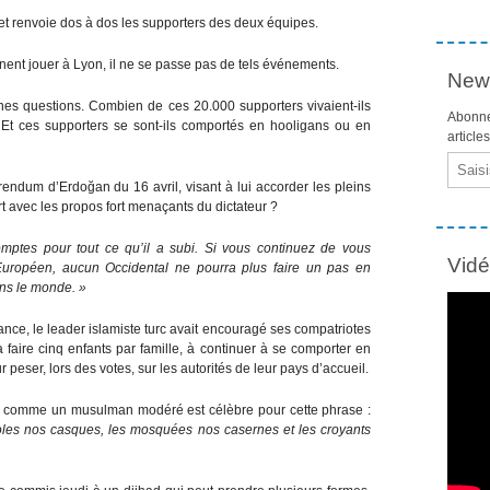
et renvoie dos à dos les supporters des deux équipes.
nent jouer à Lyon, il ne se passe pas de tels événements.
News
nes questions. Combien de ces 20.000 supporters vivaient-ils
Abonne
Et ces supporters se sont-ils comportés en hooligans ou en
article
Email
endum d’Erdoğan du 16 avril, visant à lui accorder les pleins
t avec les propos fort menaçants du dictateur ?
mptes pour tout ce qu’il a subi. Si vous continuez de vous
Vid
uropéen, aucun Occidental ne pourra plus faire un pas en
ans le monde. »
ance, le leader islamiste turc avait encouragé ses compatriotes
à faire cinq enfants par famille, à continuer à se comporter en
 peser, lors des votes, sur les autorités de leur pays d’accueil.
é comme un musulman modéré est célèbre pour cette phrase :
oles nos casques, les mosquées nos casernes et les croyants