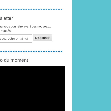
letter
z-vous pour être averti des nouveaux
s publiés.
éo du moment