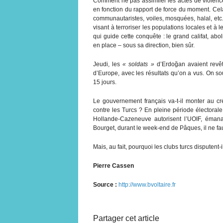
Comment ne pas assimiler les actes de violence
en fonction du rapport de force du moment. Cel
communautaristes, voiles, mosquées, halal, etc.
visant à terroriser les populations locales et à l
qui guide cette conquête : le grand califat, a
en place – sous sa direction, bien sûr.
Jeudi, les
« soldats »
d’Erdoğan avaient revêt
d’Europe, avec les résultats qu’on a vus. On so
15 jours.
Le gouvernement français va-t-il monter au c
contre les Turcs ? En pleine période électoral
Hollande-Cazeneuve autorisent l’UOIF, éman
Bourget, durant le week-end de Pâques, il ne fau
Mais, au fait, pourquoi les clubs turcs disputent
Pierre Cassen
Source :
http://www.bvoltaire.fr
Partager cet article