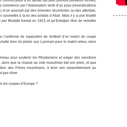
 commis jeudi à un djihad qui peut prendre plusieurs formes,
a commence par l’islamisation lente d’un pays (revendications
) et se poursuit par des émeutes récurrentes ou des attentats,
es soumettre à la loi des soldats d’Allah. Mais il y a une finalité
boli par Mustafa Kemal en 1923, et qu’Erdoğan rêve de remettre
u l’uniforme de supporters de football d’un match de coupe
uhaite bien du plaisir aux Lyonnais pour le match retour, dans
réneau pour soutenir les Rhodaniens et exiger des sanctions
e, alors que la chasse au vote musulman bat son plein, et que
ation des Frères musulmans, à tenir son rassemblement au
t pas rêver.
-ils les coupes d’Europe ?