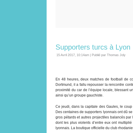
Supporters turcs à Lyon 
15 Avril 2017, 10:14am
|
Publié par Thomas Joly
En 48 heures, deux matches de football de c
Dortmund, il a fallu repousser la rencontre con
proximité du car de l’équipe locale, blessant un 
ainsi qu’un groupe gauchiste.
Ce jeudi, dans la capitale des Gaules, le coup
Des centaines de supporters lyonnais ont dû s
gros pétards et autres projectiles balancés par l
dont les plus violents d’entre eux ont multipli
lyonnais. La boutique officielle du club rhodani