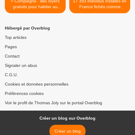
< Compiègne : des loyers
17 393 individus installés en
gratuits pour habiter au
France fichés comme
milieu des dealers
terroristes potentiels >
Hébergé par Overblog
Top articles
Pages
Contact
Signaler un abus
C.G.U.
Cookies et données personnelles
Préférences cookies
Voir le profil de Thomas Joly sur le portail Overblog
Créer un blog sur Overblog
Créer un blog