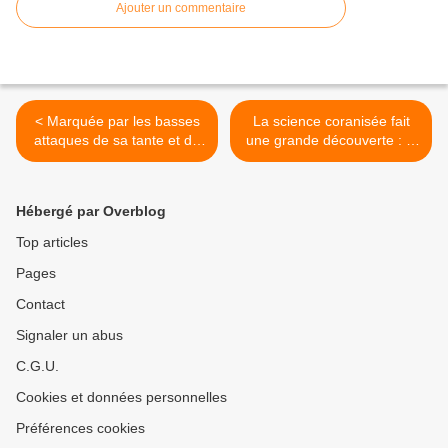
Ajouter un commentaire
< Marquée par les basses
La science coranisée fait
attaques de sa tante et de
une grande découverte : la
Philippot, Marion Maréchal-
Terre est plate >
Le Pen envisage d'arrêter
la politique
Hébergé par Overblog
Top articles
Pages
Contact
Signaler un abus
C.G.U.
Cookies et données personnelles
Préférences cookies