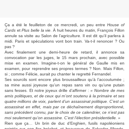
Ça a été le feuilleton de ce mercredi, un peu entre
House of
Cards
et
Plus belle la vie
. À huit heures du matin, François Fillon
annule sa visite au Salon de l’agriculture. Il est dit qu’il parlera à
midi. Paris et spéculations vont bon train. Va-t-il renoncer ? Ou
pas ?
Avec finalement une demi-heure de retard, il annonce sa
convocation par les juges, le 15 mars prochain, avec possible
mise en examen. Imagine-t-on le général de Gaulle mis en
examen, pour reprendre ses propres termes ? Non. Mais Fillon,
si ; comme Félicie, aurait pu chanter le regretté Fernandel.
Ses sourcils sont encore plus broussailleux qu’à l’accoutumée ;
sa mine aussi joyeuse qu’un repas sans vin ou qu’une putain
sans fesses. Et notre joyeux drille d’affirmer :
« Nombre de mes
amis politiques, et de ceux qui m’ont soutenu à la primaire et ses
quatre millions de voix, parlent d’un assassinat politique. C’est un
assassinat en effet, mais par ce déchaînement disproportionné,
sans précédent connu, par le choix de ce calendrier, ce n’est pas
moi seulement qu’on assassine. C’est l’élection présidentielle. »
Rien que ça… Un brin de duc d’Enghien, fusils napoléoniens
pointés sur son fier bréchet, et beaucoup de Salvador Allende,