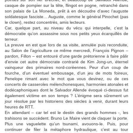
casque de pompier sur la tête, flingot en pogne, retranché dans
son palais de La Moneda, prêt à en découdre d’avec l’auguste
soldatesque fasciste… Auguste, comme le général Pinochet (pas
le clown), restez concentrés, amis lecteurs.
Car, quelque part, au niveau du vécu qui interpelle, c’est la
démocratie qu’on assassine sous nos petits yeux écarquillés de
terreur.
La preuve en est que lors de sa visite, annulée puis reconduite,
au Salon de l’agriculture ce même mercredi, François Pignon –
pardon, Fillon – est entouré d’une garde prétorienne à faire pâlir
d’envie cet autre démocrate contrarié de Kim Jong-un, éternel
vainqueur des primaires nord-coréennes. Peur d’un coup de
fourche, d’un éventuel embousage, d’un jeu de mots foireux,
Penelope rimant avec le mot que vous devinez, ou de ces
concerts de casseroles mélenchonesques, harmonies atonales et
dodécaphoniques dont le Salvador Allende évoqué ci-dessus fut
également victime en son temps ? L’énigme sera sûrement un
jour résolue par les historiens des siècles à venir, durant leurs
heures de RTT.
En attendant – car tel est le destin des grands hommes -, les
trahisons se succèdent. Bruno Le Maire vient de claquer la porte.
Plus une vaguelette qu’un tsunami, avouons-le. Puis, pour
continuer de filer la métaphore hydraulique, c’est au tour