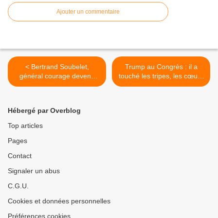
Ajouter un commentaire
< Bertrand Soubelet,
Trump au Congrès : il a
général courage devenu
touché les tripes, les cœurs
général naufrage…
et les esprits ! >
Hébergé par Overblog
Top articles
Pages
Contact
Signaler un abus
C.G.U.
Cookies et données personnelles
Préférences cookies