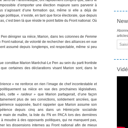
t impossible d’emporter une élection majeure sans parvenir à
plus s’agissant d’une formation qui, même si elle a déjà de
politique, n’existe, en tant que force électorale, que depuis
News
s, c’est bien là que réside le point faible du Front national. Où
Abonne
article
e Pen dénigrer sa nièce, Marion, dans les colonnes de
Femme
au Front national, de volonté de rechercher des alliances en vue
Email
uement assumé depuis longtemps, est respectable, même si peu
ue constitue Marion Maréchal-Le Pen au sein du parti frontiste
 que certaines des déclarations visant Marion sont, dans le
Vid
érience »
ne renforce en rien l’image de chef incontestable et
politiquement sa nièce en vue des prochaines législatives.
sés, cette
« raideur »
que Marion partagerait, d’une façon
rtainement plus de ses convictions, solidement ancrées, que
périence supposée, faut-il rappeler que Marion assume son
étence depuis cinq ans dans un Hémicycle socialiste
, de main de maître, la liste du FN en PACA lors des dernières
in à moudre à des opposants politiques, qui ne manquent pas,
gner les dissensions internes au Front national afin de mieux