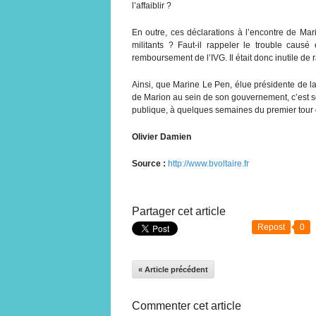
l’affaiblir ?
En outre, ces déclarations à l’encontre de Ma
militants ? Faut-il rappeler le trouble caus
remboursement de l’IVG. Il était donc inutile d
Ainsi, que Marine Le Pen, élue présidente de la
de Marion au sein de son gouvernement, c’est so
publique, à quelques semaines du premier tour d’
Olivier Damien
Source :
http://www.bvoltaire.fr
Partager cet article
Repost
0
« Article précédent
Commenter cet article