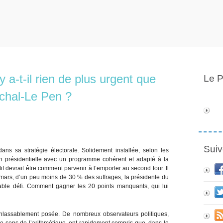
y a-t-il rien de plus urgent que
Le P
chal-Le Pen ?
Suiv
ans sa stratégie électorale. Solidement installée, selon les
on présidentielle avec un programme cohérent et adapté à la
if devrait être comment parvenir à l’emporter au second tour. Il
8 mars, d’un peu moins de 30 % des suffrages, la présidente du
table défi. Comment gagner les 20 points manquants, qui lui
t inlassablement posée. De nombreux observateurs politiques,
le sens de l’arithmétique, ont rapidement compris que, dans le