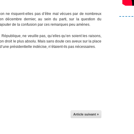
rion ne risquent-elles pas d’être mal vécues par de nombreux
é en décembre dernier, au sein du parti, sur la question du
e rajouter de la confusion par ces remarques peu amènes.
 République, ne veuille pas, qu’elles qu’en soient les raisons,
n droit le plus absolu. Mais sans doute ces aveux sur la place
une présidentielle indécise, n’étaient-ils pas nécessaires.
Article suivant »