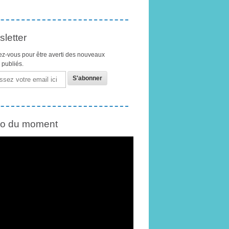
letter
z-vous pour être averti des nouveaux
s publiés.
éo du moment