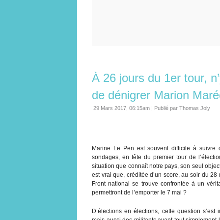
À 26 jours du 1er tour, n’
de dénigrer Marion Maré
29 Mars 2017, 06:15am
|
Publié par Thomas Joly
Marine Le Pen est souvent difficile à suivre d
sondages, en tête du premier tour de l’électi
situation que connaît notre pays, son seul object
est vrai que, créditée d’un score, au soir du 2
Front national se trouve confrontée à un véri
permettront de l’emporter le 7 mai ?
D’élections en élections, cette question s’es
mais aussi des militants ayant tout simplement 