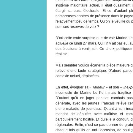
système majoritaire actuel, il était quasimen
élargir sa base électorale. Et ce, d’autant 
nombreuses années de présence dans le paysage 
relativement peu de temps. Qu’on le veuille ou pa
sont ses réserves de voix ?
D’où cette vraie surprise que de voir Marine L
actuelle
ce lundi 27 mars. Qu’il n’y ait pas eu, 
des élections à venir, soit. Ce choix, politiq
réaliste.
Mais sembler vouloir écarter la pièce majeure q
relève d’une faute stratégique. D’abord parce
contexte actuel, déplacées.
En effet, évoquer sa
« raideur »
et son
« inexp
incontesté de Marine Le Pen, mais fragilise 
D’autant qu’à en juger par ses combats pas
générale, avec les jeunes Français relève ce
d’une maladie de jeunesse. Quant à son inex
mandat de députée avec maîtrise et comp
particulièrement hostile. Et qu’elle a conduit
régionales. Enfin, n’est-ce pas donner du gra
chaque fois qu’ils en ont l’occasion, de souli