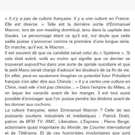
« Il n’y a pas de culture française. Il y a une culture en France.
Elle est diverse. »
Telle est la dernière sortie d’Emmanuel
Macron, lors de son meeting dominical, tenu dans la capitale des
Gaules. Le personnage étant ce qu’il est, nul doute que cette
saillie puisse s’annoncer comme la première d’une longue série.
En marche, qu’il est, le Macron…
Il est souvent dit que ce candidat serait celui du « Système ». Si
cela était avéré, voilà au moins qui signifie que ce dernier se
trouverait aujourd’hui dans une sorte de spirale suicidaire et que
le petit Manu serait chargé d’adoucir les douleurs de sa fin de vie.
En effet, peut-on seulement imaginer ce potentiel futur Président
français s’en aller dire aux Chinois :
« Il y a certes une culture en
Chine, mais elle n’est pas chinoise… »
Dans l’empire du Milieu, si
on laque les canards avant de les manger, il est tout aussi
possible d’envisager que l’on puisse pendre les dindons avant de
les donner aux cochons.
La culture française, selon Emmanuel Macron ? Celle de ses
puissants soutiens industriels et médiatiques : Patrick Drahi,
patron de
BFM TV
,
RMC
, Libération,
L’Express
; Pierre Bergé,
actionnaire quasi majoritaire du
Monde
, de
Courrier international
et de
Télérama
. Et de ces humoristes involontaires que sont