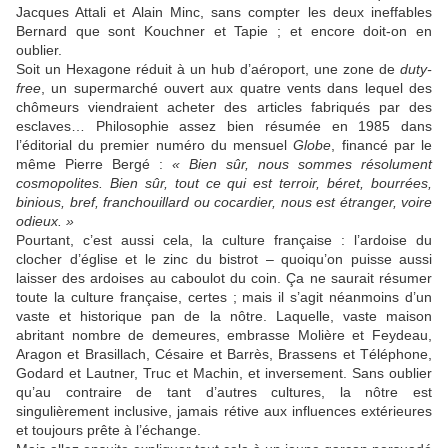
Jacques Attali et Alain Minc, sans compter les deux ineffables
Bernard que sont Kouchner et Tapie ; et encore doit-on en
oublier.
Soit un Hexagone réduit à un hub d’aéroport, une zone de
duty-
free
, un supermarché ouvert aux quatre vents dans lequel des
chômeurs viendraient acheter des articles fabriqués par des
esclaves… Philosophie assez bien résumée en 1985 dans
l’éditorial du premier numéro du mensuel
Globe
, financé par le
même Pierre Bergé :
« Bien sûr, nous sommes résolument
cosmopolites. Bien sûr, tout ce qui est terroir, béret, bourrées,
binious, bref, franchouillard ou cocardier, nous est étranger, voire
odieux. »
Pourtant, c’est aussi cela, la culture française : l’ardoise du
clocher d’église et le zinc du bistrot – quoiqu’on puisse aussi
laisser des ardoises au caboulot du coin. Ça ne saurait résumer
toute la culture française, certes ; mais il s’agit néanmoins d’un
vaste et historique pan de la nôtre. Laquelle, vaste maison
abritant nombre de demeures, embrasse Molière et Feydeau,
Aragon et Brasillach, Césaire et Barrès, Brassens et Téléphone,
Godard et Lautner, Truc et Machin, et inversement. Sans oublier
qu’au contraire de tant d’autres cultures, la nôtre est
singulièrement inclusive, jamais rétive aux influences extérieures
et toujours prête à l’échange.