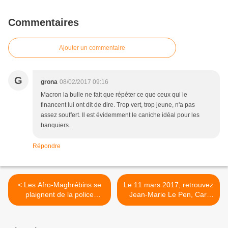
Commentaires
Ajouter un commentaire
G
grona
08/02/2017 09:16
Macron la bulle ne fait que répéter ce que ceux qui le
financent lui ont dit de dire. Trop vert, trop jeune, n'a pas
assez souffert. Il est évidemment le caniche idéal pour les
banquiers.
Répondre
< Les Afro-Maghrébins se
Le 11 mars 2017, retrouvez
plaignent de la police
Jean-Marie Le Pen, Carl
française, qu'ils aillent tâter
Lang et Alain Escada à la
du bâton dans leur pays
Fête du Pays Réel >
d'origine !