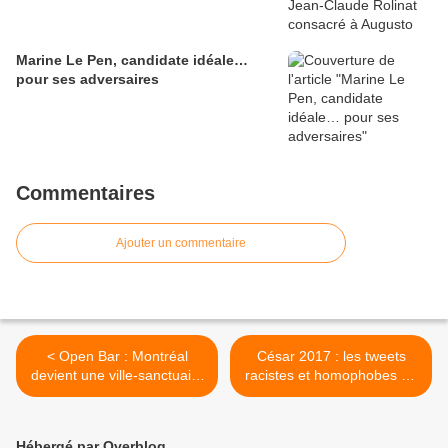
Marine Le Pen, candidate idéale…
pour ses adversaires
Commentaires
Ajouter un commentaire
< Open Bar : Montréal
César 2017 : les tweets
devient une ville-sanctuaire
racistes et homophobes du
pour les migrants
« meilleur espoir féminin »
Oulaya Amamra
provoquent le scandale >
Hébergé par Overblog