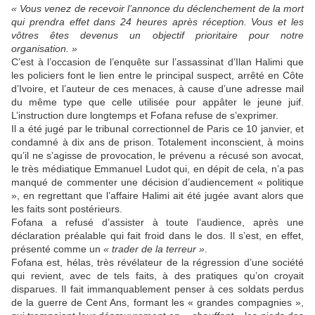
« Vous venez de recevoir l’annonce du déclenchement de la mort
qui prendra effet dans 24 heures après réception. Vous et les
vôtres êtes devenus un objectif prioritaire pour notre
organisation. »
C’est à l’occasion de l’enquête sur l’assassinat d’Ilan Halimi que
les policiers font le lien entre le principal suspect, arrêté en Côte
d’Ivoire, et l’auteur de ces menaces, à cause d’une adresse mail
du même type que celle utilisée pour appâter le jeune juif.
L’instruction dure longtemps et Fofana refuse de s’exprimer.
Il a été jugé par le tribunal correctionnel de Paris ce 10 janvier, et
condamné à dix ans de prison. Totalement inconscient, à moins
qu’il ne s’agisse de provocation, le prévenu a récusé son avocat,
le très médiatique Emmanuel Ludot qui, en dépit de cela, n’a pas
manqué de commenter une décision d’audiencement « politique
», en regrettant que l’affaire Halimi ait été jugée avant alors que
les faits sont postérieurs.
Fofana a refusé d’assister à toute l’audience, après une
déclaration préalable qui fait froid dans le dos. Il s’est, en effet,
présenté comme un
« trader de la terreur »
.
Fofana est, hélas, très révélateur de la régression d’une société
qui revient, avec de tels faits, à des pratiques qu’on croyait
disparues. Il fait immanquablement penser à ces soldats perdus
de la guerre de Cent Ans, formant les « grandes compagnies »,