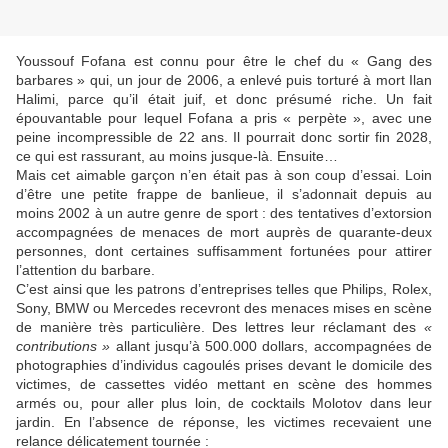
Youssouf Fofana est connu pour être le chef du « Gang des
barbares » qui, un jour de 2006, a enlevé puis torturé à mort Ilan
Halimi, parce qu’il était juif, et donc présumé riche. Un fait
épouvantable pour lequel Fofana a pris « perpète », avec une
peine incompressible de 22 ans. Il pourrait donc sortir fin 2028,
ce qui est rassurant, au moins jusque-là. Ensuite…
Mais cet aimable garçon n’en était pas à son coup d’essai. Loin
d’être une petite frappe de banlieue, il s’adonnait depuis au
moins 2002 à un autre genre de sport : des tentatives d’extorsion
accompagnées de menaces de mort auprès de quarante-deux
personnes, dont certaines suffisamment fortunées pour attirer
l’attention du barbare.
C’est ainsi que les patrons d’entreprises telles que Philips, Rolex,
Sony, BMW ou Mercedes recevront des menaces mises en scène
de manière très particulière. Des lettres leur réclamant des
«
contributions »
allant jusqu’à 500.000 dollars, accompagnées de
photographies d’individus cagoulés prises devant le domicile des
victimes, de cassettes vidéo mettant en scène des hommes
armés ou, pour aller plus loin, de cocktails Molotov dans leur
jardin. En l’absence de réponse, les victimes recevaient une
relance délicatement tournée :