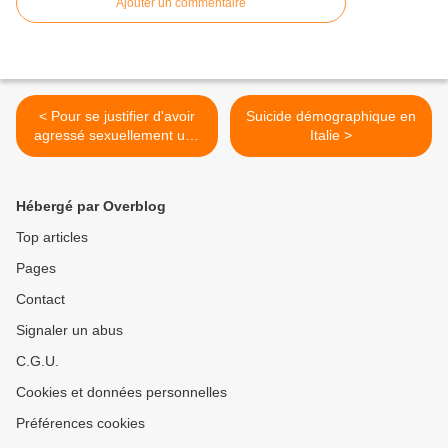
Ajouter un commentaire
< Pour se justifier d'avoir
Suicide démographique en
agressé sexuellement une
Italie >
fillette de 8 ans, Slimane se
dit victime de racisme
Hébergé par Overblog
Top articles
Pages
Contact
Signaler un abus
C.G.U.
Cookies et données personnelles
Préférences cookies