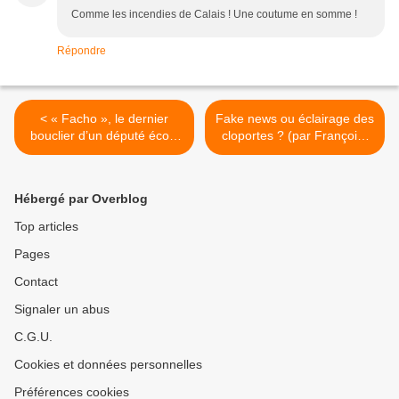
Comme les incendies de Calais ! Une coutume en somme !
Répondre
< « Facho », le dernier
Fake news ou éclairage des
bouclier d’un député écolo
cloportes ? (par François-
à court d’argument
Xavier Rochette) >
Hébergé par Overblog
Top articles
Pages
Contact
Signaler un abus
C.G.U.
Cookies et données personnelles
Préférences cookies