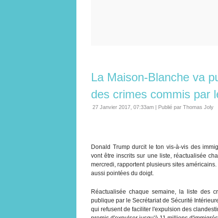
La Maison-Blanche va pub
des crimes commis par l
27 Janvier 2017, 07:33am
|
Publié par Thomas Joly
Donald Trump durcit le ton vis-à-vis des immig
vont être inscrits sur une liste, réactualisée
mercredi, rapportent plusieurs sites américains.
aussi pointées du doigt.
Réactualisée chaque semaine, la liste des c
publique par le Secrétariat de Sécurité Intérieu
qui refusent de faciliter l'expulsion des clande
promis d'expulser jusqu'à 11 millions d'immigrés