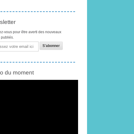
letter
z-vous pour être averti des nouveaux
s publiés.
éo du moment