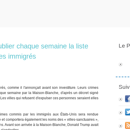
lier chaque semaine la liste
Le P
es immigrés
Suiv
rés, comme il l'annonçait avant son investiture. Leurs crimes
 chaque semaine par la Maison-Blanche, d'après un décret signé
 Les villes qui refusent d'expulser ces personnes seraient elles
rimes commis par les immigrés aux États-Unis sera rendue
re et comportera également les noms des « villes-sanctuaires »,
stins. Avant son arrivée à la Maison-Blanche, Donald Trump avait
 clandestins.