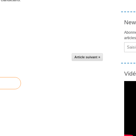
News
Abonne
article
Email
Article suivant »
Vid