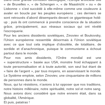
« de Bruxelles », « de Schengen », « de Maastricht » ou « de
Lisbonne » s’est succédé à elle-même comme une couleuvre à
avaler en boucle par les peuples européens ; ces derniers se
sont retrouvés d’abord désemparés devant ce gigantesque hold-
up ; puis ils ont commencé à prendre conscience de la situation
grâce, principalement, aux réseaux sociaux qui ont révélé
l’escroquerie.
Pour les anciens dissidents soviétiques, Zinoviev et Boukovsky,
l’Union européenne ressemble désormais à l’Union soviétique
avec ce que tout cela implique d’obsolète, de totalitaire, de
sordide et d’anachronique, puisque le communisme a échoué
partout dans le monde.
Pour nos amis dissidents, l’Ordre mondial est une
« superstructure » basée aux USA, monstre froid échappant à
toute personnalisation et à toute autorité, son seul but étant de
« faire de l’argent », par tous moyens, en asservissant le monde.
Le Système emploie, selon Zinoviev, une cinquantaine de millions
de personnes dans le monde.
Nous, qui lui résistions, n’avions à lui opposer que nos traditions,
notre histoire millénaire, notre spiritualité, notre sol et notre sang.
Nous avions donc considéré que notre ennemi était, dans sa
globalité, l’Amérique.
Et puis, patatras !