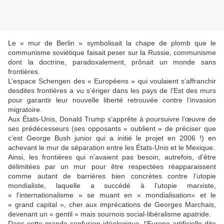
Le « mur de Berlin » symbolisait la chape de plomb que le
communisme soviétique faisait peser sur la Russie, communisme
dont la doctrine, paradoxalement, prônait un monde sans
frontières.
L’espace Schengen des « Européens » qui voulaient s’affranchir
desdites frontières a vu s’ériger dans les pays de l’Est des murs
pour garantir leur nouvelle liberté retrouvée contre l’invasion
migratoire.
Aux États-Unis, Donald Trump s’apprête à poursuivre l’œuvre de
ses prédécesseurs (ses opposants « oublient » de préciser que
c’est George Bush junior qui a initié le projet en 2006 !) en
achevant le mur de séparation entre les États-Unis et le Mexique.
Ainsi, les frontières qui n’avaient pas besoin, autrefois, d’être
délimitées par un mur pour être respectées réapparaissent
comme autant de barrières bien concrètes contre l’utopie
mondialiste, laquelle a succédé à l’utopie marxiste,
« l’internationalisme » se muant en « mondialisation» et le
« grand capital », cher aux imprécations de Georges Marchais,
devenant un « gentil » mais sournois social-libéralisme apatride.
Dans cette grande confusion idéologique, l’Europe artificielle dite