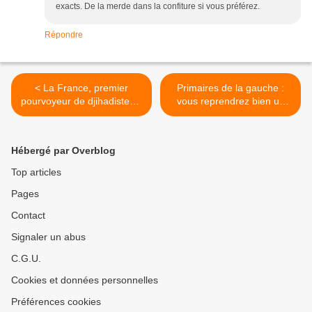
exacts. De la merde dans la confiture si vous préférez.
Répondre
< La France, premier
Primaires de la gauche :
pourvoyeur de djihadistes «
vous reprendrez bien un
européens » de l'État
peu de cannabis ? >
islamique
Hébergé par Overblog
Top articles
Pages
Contact
Signaler un abus
C.G.U.
Cookies et données personnelles
Préférences cookies