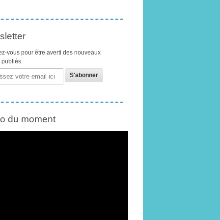
letter
z-vous pour être averti des nouveaux
s publiés.
éo du moment