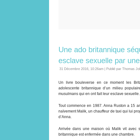
Une ado britannique séq
esclave sexuelle par un
31 Décembre 2016, 10:26am
|
Publié par Thomas Jo
Un livre bouleverse en ce moment les Brita
adolescente britannique d’un milieu populai
musulmans qui en ont fait leur esclave sexuelle.
Tout commence en 1987. Anna Ruston a 15 ans e
naïvement Malik, un chauffeur de taxi qui lui pro
d’Anna.
Arrivée dans une maison où Malik vit avec sa
britannique est enfermée dans une chambre.