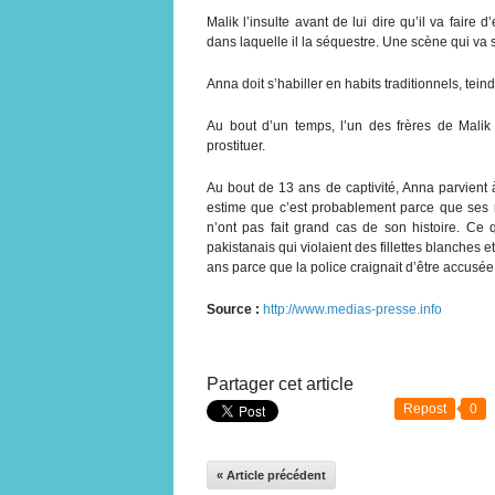
Malik l’insulte avant de lui dire qu’il va faire d
dans laquelle il la séquestre. Une scène qui va
Anna doit s’habiller en habits traditionnels, tein
Au bout d’un temps, l’un des frères de Malik
prostituer.
Au bout de 13 ans de captivité, Anna parvient à
estime que c’est probablement parce que ses 
n’ont pas fait grand cas de son histoire. Ce 
pakistanais qui violaient des fillettes blanches
ans parce que la police craignait d’être accusée
Source :
http://www.medias-presse.info
Partager cet article
Repost
0
« Article précédent