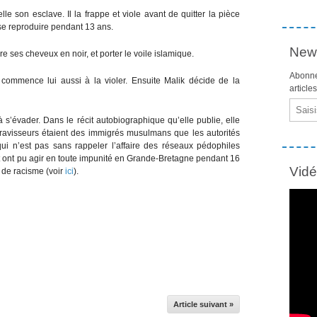
’elle son esclave. Il la frappe et viole avant de quitter la pièce
 se reproduire pendant 13 ans.
News
dre ses cheveux en noir, et porter le voile islamique.
Abonne
 commence lui aussi à la violer. Ensuite Malik décide de la
article
Email
 s’évader. Dans le récit autobiographique qu’elle publie, elle
ravisseurs étaient des immigrés musulmans que les autorités
qui n’est pas sans rappeler l’affaire des réseaux pédophiles
 et ont pu agir en toute impunité en Grande-Bretagne pendant 16
Vid
 de racisme (voir
ici
).
Article suivant »