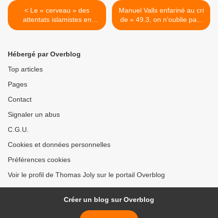
< Le « cerveau » des
Manuel Valls enfariné au cri
attentats islamistes en
de « 49.3, on n’oublie pas,
Europe enfin arrêté !
on ne pardonne pas » >
Hébergé par Overblog
Top articles
Pages
Contact
Signaler un abus
C.G.U.
Cookies et données personnelles
Préférences cookies
Voir le profil de Thomas Joly sur le portail Overblog
Créer un blog sur Overblog