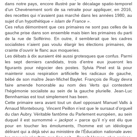
dans notre pays, encore illustré par le décalage spatio-temporel
d’un Chevènement sorti de sa retraite pour appliquer, en 2016,
des recettes qui n’avaient pas marché dans les années 1980, au
sujet d’un hypothétique
« islam de France »
.
Ces refus démontrent que ces primaires ne sont pas celles de la
gauche prise dans son ensemble mais bien les primaires du parti
de la rue de Solférino. En outre, il semblerait que les cadres
socialistes n’aient pas voulu élargir les élections primaires, de
crainte d’ouvrir le flanc aux moqueries.
Les débats à dix auraient été aussi grotesques que confus. Parmi
les sept derniers candidats, trois d’entre eux joueront les
figurants pour négocier des postes. Sylvia Pinel est là pour
maintenir sous respiration artificielle les radicaux de gauche,
bébé de son maître Jean-Michel Baylet. François de Rugy devra
faire amende honorable au nom des Verts qui contestent
l’hégémonie socialiste au sein de la gauche plurielle. Jean-Luc
Bennhamias est tout simplement has been.
Cette primaire sera avant tout un duel opposant Manuel Valls à
Arnaud Montebourg. Vincent Peillon n’est que le sursaut d’orgueil
du clan Aubry. Véritable fantôme du Parlement européen, au sein
duquel il est surnommé
« jackpot »
parce qu’il n’y est élu que
pour en toucher les émoluments, l’homme est un idéologue
délirant qui a déjà sévi au ministère de l’Éducation nationale avec