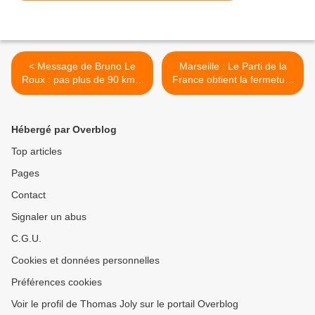
< Message de Bruno Le
Marseille : Le Parti de la
Roux : pas plus de 90 km/h
France obtient la fermeture
sur les marchés de Noël
administrative du repaire
des activistes d'extrême
gauche >
Hébergé par Overblog
Top articles
Pages
Contact
Signaler un abus
C.G.U.
Cookies et données personnelles
Préférences cookies
Voir le profil de Thomas Joly sur le portail Overblog