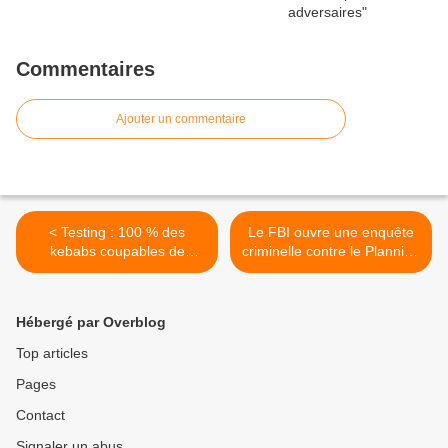
Commentaires
Ajouter un commentaire
< Testing : 100 % des
Le FBI ouvre une enquête
kebabs coupables de
criminelle contre le Planning
discrimination envers les
familial pour vente illégale
kouffars
de foetus avortés >
Hébergé par Overblog
Top articles
Pages
Contact
Signaler un abus