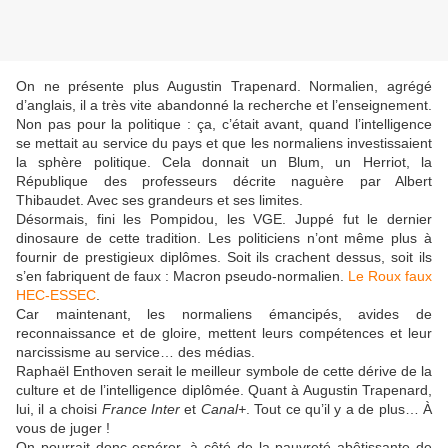
On ne présente plus Augustin Trapenard. Normalien, agrégé
d’anglais, il a très vite abandonné la recherche et l’enseignement.
Non pas pour la politique : ça, c’était avant, quand l’intelligence
se mettait au service du pays et que les normaliens investissaient
la sphère politique. Cela donnait un Blum, un Herriot, la
République des professeurs décrite naguère par Albert
Thibaudet. Avec ses grandeurs et ses limites.
Désormais, fini les Pompidou, les VGE. Juppé fut le dernier
dinosaure de cette tradition. Les politiciens n’ont même plus à
fournir de prestigieux diplômes. Soit ils crachent dessus, soit ils
s’en fabriquent de faux : Macron pseudo-normalien.
Le Roux faux
HEC-ESSEC
.
Car maintenant, les normaliens émancipés, avides de
reconnaissance et de gloire, mettent leurs compétences et leur
narcissisme au service… des médias.
Raphaël Enthoven serait le meilleur symbole de cette dérive de la
culture et de l’intelligence diplômée. Quant à Augustin Trapenard,
lui, il a choisi
France Inter
et
Canal+
. Tout ce qu’il y a de plus… À
vous de juger !
On pourrait donc espérer, à côté de la pauvreté abêtissante de