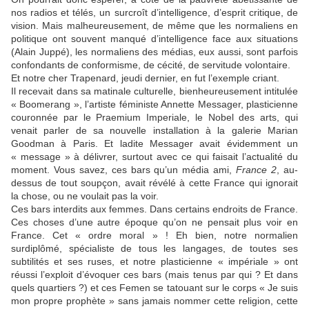
nos radios et télés, un surcroît d’intelligence, d’esprit critique, de
vision. Mais malheureusement, de même que les normaliens en
politique ont souvent manqué d’intelligence face aux situations
(Alain Juppé), les normaliens des médias, eux aussi, sont parfois
confondants de conformisme, de cécité, de servitude volontaire.
Et notre cher Trapenard, jeudi dernier, en fut l’exemple criant.
Il recevait dans sa matinale culturelle, bienheureusement intitulée
« Boomerang », l’artiste féministe Annette Messager, plasticienne
couronnée par le Praemium Imperiale, le Nobel des arts, qui
venait parler de sa nouvelle installation à la galerie Marian
Goodman à Paris. Et ladite Messager avait évidemment un
« message » à délivrer, surtout avec ce qui faisait l’actualité du
moment. Vous savez, ces bars qu’un média ami,
France 2
, au-
dessus de tout soupçon, avait révélé à cette France qui ignorait
la chose, ou ne voulait pas la voir.
Ces bars interdits aux femmes. Dans certains endroits de France.
Ces choses d’une autre époque qu’on ne pensait plus voir en
France. Cet « ordre moral » ! Eh bien, notre normalien
surdiplômé, spécialiste de tous les langages, de toutes ses
subtilités et ses ruses, et notre plasticienne « impériale » ont
réussi l’exploit d’évoquer ces bars (mais tenus par qui ? Et dans
quels quartiers ?) et ces Femen se tatouant sur le corps « Je suis
mon propre prophète » sans jamais nommer cette religion, cette