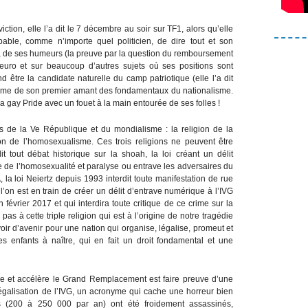
ion, elle l’a dit le 7 décembre au soir sur TF1, alors qu’elle
able, comme n’importe quel politicien, de dire tout et son
es, de ses humeurs (la preuve par la question du remboursement
’euro et sur beaucoup d’autres sujets où ses positions sont
nd être la candidate naturelle du camp patriotique (elle l’a dit
mme de son premier amant des fondamentaux du nationalisme.
la gay Pride avec un fouet à la main entourée de ses folles !
ns de la Ve République et du mondialisme : la religion de la
ion de l’homosexualisme. Ces trois religions ne peuvent être
it tout débat historique sur la shoah, la loi créant un délit
de l’homosexualité et paralyse ou entrave les adversaires du
la loi Neiertz depuis 1993 interdit toute manifestation de rue
 l’on est en train de créer un délit d’entrave numérique à l’IVG
février 2017 et qui interdira toute critique de ce crime sur la
s à cette triple religion qui est à l’origine de notre tragédie
voir d’avenir pour une nation qui organise, légalise, promeut et
 enfants à naître, qui en fait un droit fondamental et une
se et accélère le Grand Remplacement est faire preuve d’une
 légalisation de l’IVG, un acronyme qui cache une horreur bien
çais (200 à 250 000 par an) ont été froidement assassinés,