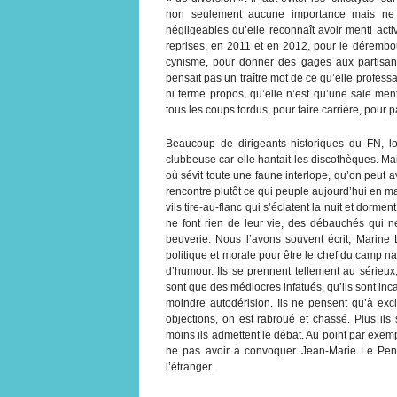
non seulement aucune importance mais ne p
négligeables qu’elle reconnaît avoir menti acti
reprises, en 2011 et en 2012, pour le dérembou
cynisme, pour donner des gages aux partisans
pensait pas un traître mot de ce qu’elle profess
ni ferme propos, qu’elle n’est qu’une sale men
tous les coups tordus, pour faire carrière, pour p
Beaucoup de dirigeants historiques du FN, lor
clubbeuse car elle hantait les discothèques. Ma
où sévit toute une faune interlope, qu’on peut a
rencontre plutôt ce qui peuple aujourd’hui en ma
vils tire-au-flanc qui s’éclatent la nuit et dormen
ne font rien de leur vie, des débauchés qui ne
beuverie. Nous l’avons souvent écrit, Marine L
politique et morale pour être le chef du camp n
d’humour. Ils se prennent tellement au sérieux,
sont que des médiocres infatués, qu’ils sont in
moindre autodérision. Ils ne pensent qu’à excl
objections, on est rabroué et chassé. Plus ils s
moins ils admettent le débat. Au point par exe
ne pas avoir à convoquer Jean-Marie Le Pen,
l’étranger.