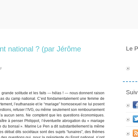
ont national ? (par Jérôme
Le P
ly
Suiv
grande solitude et les faits — hélas ! — nous donnent raison
 pas du camp national. C’est fondamentalement une femme de
ortement, l’euthanasie et le “mariage” homosexuel ne lui posent
uestions, refuser l’IVG, ou même seulement son remboursement
 n’a aucun sens. Ne comptent que les questions économiques.
tre à penser Philippot, l’éventuelle abrogation du « mariage
ure du bonsaï ». Marine Le Pen a dit substantiellement la même
 débat dits sociétaux sont des sujets “lunaires”, des thèmes
ur des questions qui, pour la présidente du Front national, n’ont