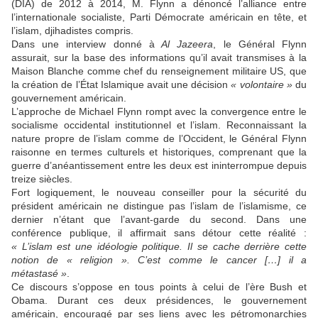
(DIA) de 2012 à 2014, M. Flynn a dénoncé l’alliance entre
l’internationale socialiste, Parti Démocrate américain en tête, et
l’islam, djihadistes compris.
Dans une interview donné à
Al Jazeera
, le Général Flynn
assurait, sur la base des informations qu’il avait transmises à la
Maison Blanche comme chef du renseignement militaire US, que
la création de l’État Islamique avait une décision
« volontaire »
du
gouvernement américain.
L’approche de Michael Flynn rompt avec la convergence entre le
socialisme occidental institutionnel et l’islam. Reconnaissant la
nature propre de l’islam comme de l’Occident, le Général Flynn
raisonne en termes culturels et historiques, comprenant que la
guerre d’anéantissement entre les deux est ininterrompue depuis
treize siècles.
Fort logiquement, le nouveau conseiller pour la sécurité du
président américain ne distingue pas l’islam de l’islamisme, ce
dernier n’étant que l’avant-garde du second. Dans une
conférence publique, il affirmait sans détour cette réalité :
« L’islam est une idéologie politique. Il se cache derrière cette
notion de « religion ». C’est comme le cancer […] il a
métastasé »
.
Ce discours s’oppose en tous points à celui de l’ère Bush et
Obama. Durant ces deux présidences, le gouvernement
américain, encouragé par ses liens avec les pétromonarchies