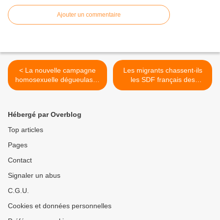
Ajouter un commentaire
< La nouvelle campagne
Les migrants chassent-ils
homosexuelle dégueulasse
les SDF français des
du ministère de la Santé
centres d'hébergement ?
Le Samu Social l'avoue
quasiment >
Hébergé par Overblog
Top articles
Pages
Contact
Signaler un abus
C.G.U.
Cookies et données personnelles