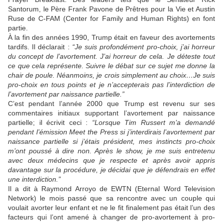
Santorum, le Père Frank Pavone de Prêtres pour la Vie et Austin
Ruse de C-FAM (Center for Family and Human Rights) en font
partie.
À la fin des années 1990, Trump était en faveur des avortements
tardifs. Il déclarait :
“Je suis profondément pro-choix, j’ai horreur
du concept de l’avortement. J’ai horreur de cela. Je déteste tout
ce que cela représente. Suivre le débat sur ce sujet me donne la
chair de poule. Néanmoins, je crois simplement au choix…Je suis
pro-choix en tous points et je n’accepterais pas l’interdiction de
l’avortement par naissance partielle.”
C’est pendant l’année 2000 que Trump est revenu sur ses
commentaires initiaux supportant l’avortement par naissance
partielle; il écrivit ceci :
“Lorsque Tim Russert m’a demandé
pendant l’émission Meet the Press si j’interdirais l’avortement par
naissance partielle si j’étais président, mes instincts pro-choix
m’ont poussé à dire non. Après le show, je me suis entretenu
avec deux médecins que je respecte et après avoir appris
davantage sur la procédure, je décidai que je défendrais en effet
une interdiction.”
Il a dit à Raymond Arroyo de EWTN (Eternal Word Television
Network) le mois passé que sa rencontre avec un couple qui
voulait avorter leur enfant et ne le fit finalement pas était l’un des
facteurs qui l’ont amené à changer de pro-avortement à pro-