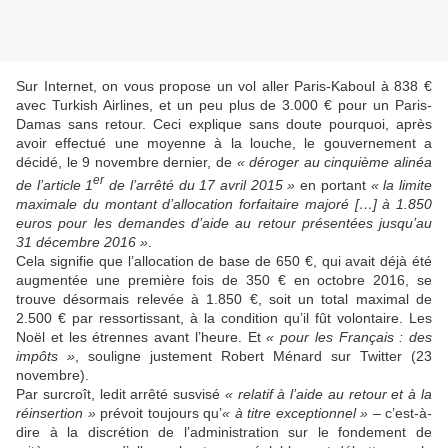
Sur Internet, on vous propose un vol aller Paris-Kaboul à 838 €
avec Turkish Airlines, et un peu plus de 3.000 € pour un Paris-
Damas sans retour. Ceci explique sans doute pourquoi, après
avoir effectué une moyenne à la louche, le gouvernement a
décidé, le 9 novembre dernier, de
« déroger au cinquième alinéa
er
de l’article 1
de l’arrêté du 17 avril 2015 »
en portant
« la limite
maximale du montant d’allocation forfaitaire majoré […] à 1.850
euros pour les demandes d’aide au retour présentées jusqu’au
31 décembre 2016 »
.
Cela signifie que l’allocation de base de 650 €, qui avait déjà été
augmentée une première fois de 350 € en octobre 2016, se
trouve désormais relevée à 1.850 €, soit un total maximal de
2.500 € par ressortissant, à la condition qu’il fût volontaire. Les
Noël et les étrennes avant l’heure. Et
« pour les Français : des
impôts »
, souligne justement Robert Ménard sur Twitter (23
novembre).
Par surcroît, ledit arrêté susvisé
« relatif à l’aide au retour et à la
réinsertion »
prévoit toujours qu’
« à titre exceptionnel »
– c’est-à-
dire à la discrétion de l’administration sur le fondement de