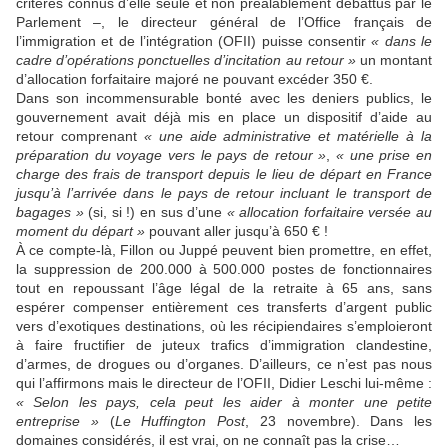
critères connus d’elle seule et non préalablement débattus par le
Parlement –, le directeur général de l’Office français de
l’immigration et de l’intégration (OFII) puisse consentir
« dans le
cadre d’opérations ponctuelles d’incitation au retour »
un montant
d’allocation forfaitaire majoré ne pouvant excéder 350 €.
Dans son incommensurable bonté avec les deniers publics, le
gouvernement avait déjà mis en place un dispositif d’aide au
retour comprenant
« une aide administrative et matérielle à la
préparation du voyage vers le pays de retour »
,
« une prise en
charge des frais de transport depuis le lieu de départ en France
jusqu’à l’arrivée dans le pays de retour incluant le transport de
bagages »
(si, si !) en sus d’une
« allocation forfaitaire versée au
moment du départ »
pouvant aller jusqu’à 650 € !
À ce compte-là, Fillon ou Juppé peuvent bien promettre, en effet,
la suppression de 200.000 à 500.000 postes de fonctionnaires
tout en repoussant l’âge légal de la retraite à 65 ans, sans
espérer compenser entièrement ces transferts d’argent public
vers d’exotiques destinations, où les récipiendaires s’emploieront
à faire fructifier de juteux trafics d’immigration clandestine,
d’armes, de drogues ou d’organes. D’ailleurs, ce n’est pas nous
qui l’affirmons mais le directeur de l’OFII, Didier Leschi lui-même :
« Selon les pays, cela peut les aider à monter une petite
entreprise »
(
Le Huffington Post
, 23 novembre). Dans les
domaines considérés, il est vrai, on ne connaît pas la crise…