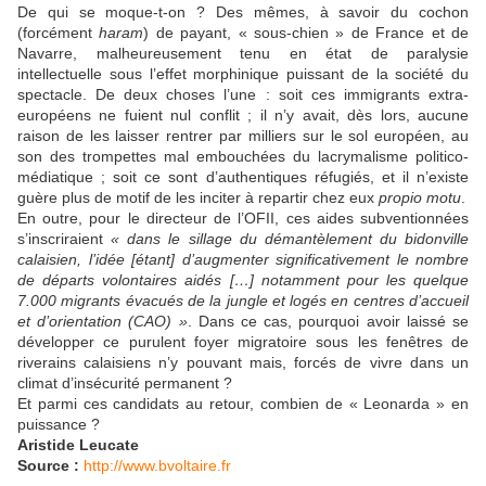
De qui se moque-t-on ? Des mêmes, à savoir du cochon
(forcément
haram
) de payant, « sous-chien » de France et de
Navarre, malheureusement tenu en état de paralysie
intellectuelle sous l’effet morphinique puissant de la société du
spectacle. De deux choses l’une : soit ces immigrants extra-
européens ne fuient nul conflit ; il n’y avait, dès lors, aucune
raison de les laisser rentrer par milliers sur le sol européen, au
son des trompettes mal embouchées du lacrymalisme politico-
médiatique ; soit ce sont d’authentiques réfugiés, et il n’existe
guère plus de motif de les inciter à repartir chez eux
propio motu
.
En outre, pour le directeur de l’OFII, ces aides subventionnées
s’inscriraient
« dans le sillage du démantèlement du bidonville
calaisien, l’idée [étant] d’augmenter significativement le nombre
de départs volontaires aidés […] notamment pour les quelque
7.000 migrants évacués de la jungle et logés en centres d’accueil
et d’orientation (CAO) »
. Dans ce cas, pourquoi avoir laissé se
développer ce purulent foyer migratoire sous les fenêtres de
riverains calaisiens n’y pouvant mais, forcés de vivre dans un
climat d’insécurité permanent ?
Et parmi ces candidats au retour, combien de « Leonarda » en
puissance ?
Aristide Leucate
Source :
http://www.bvoltaire.fr