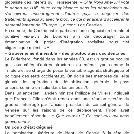
globaliste des intérêts qu’il représente.
« Si le Royaume-Uni vote
le départ de l’UE, toute complaisance dans les négociations qui
s’ensuivront encourageront d’autres pays à négocier des
traitements spéciaux avec le bloc, ce qui menacera d’accélérer le
démantèlement de l’Europe »
, a conclu de Castries.
En somme, de Castrie est le partisan d’une négociation brutale et
punitive vis-à-vis de Londres afin de décourager toute
émancipation du projet d’intégration socialiste sous clef
oligarchique qu’est l’UE.
« Gouvernement invisible » des ploutocraties occidentales
Le Bilderberg, fondé dans les années 60, est un groupe occulte
qui, aux côtés d’autres structures du même type comme la
Trilatérale, se charge de poser le véritable agenda stratégique et
politique des états occidentaux. On doit à ses membres de l’élite
globale des opérations de déstabilisation générale de pays
entiers, comme en Italie dans les années 70.
Dans un entretien, l’ancien ministre Philippe de Villiers, indiquait
que François Fillon s’était rendu dans une réunion secrète du
groupe. Interrogé par l’ancien président du conseil général de
Vendée sur les raisons de ce déplacement, Fillon avait
benoîtement répondu :
« Que veux-tu ? Ce sont eux qui nous
gouvernent »
.
Un coup d’état déguisé
La nomination ultérieure de Henri de Castrie à la tête de