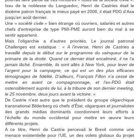
Issu de la noblesse du Languedoc, Henri de Castries était le
dixième patron français le mieux payé en 2008, il était PDG d’Axa
jusqu’en août dernier.
Une
« société civile »
bien étrange où ouvriers, salariés et autres
chefs d’entreprise de type PMI-PME auront bien du mal à se
sentir appartenir.
Mais l’oligarchie a d’autres priorités. Le journal patronal
Challenges
est extatique :
« A l’inverse, Henri de Castries a
travaillé depuis le début sur le programme du vainqueur de la
primaire de la droite. Quand ce dernier était encalminé, il ne l’a
jamais lâché. Ensemble, ils sont allés à New York, pour lever de
l’argent pour la campagne, ce qui est un des plus efficaces
témoignages de fidélité. D’ailleurs, François Fillon n’a cessé de
mettre en avant ce compagnonnage, et l’ex-PDG était
ostensiblement auprès de lui, à la tribune de son dernier meeting,
le 25 novembre, deux jours avant la victoire. »
De Castrie n’est autre que le président du groupe oligarchique
transnational Bilderberg où chefs d’État, oligarques et journalistes
des grands médias dominants coordonnent leurs efforts à
l’échelle du monde occidental pour mettre en œuvre leurs
différents projets.
A ce titre, Henri de Castrie percevait le Brexit comme une
menace existentielle pour l’UE, un des volets globaux du projet