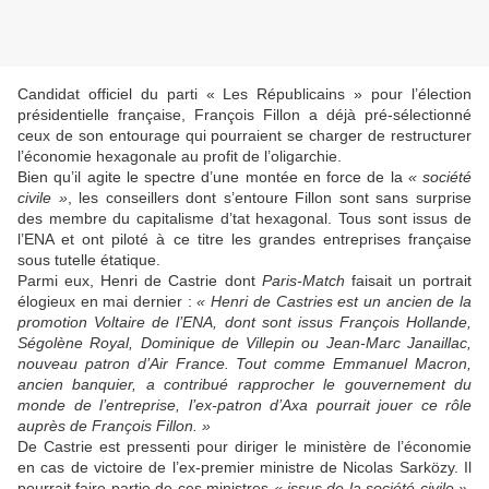
Candidat officiel du parti « Les Républicains » pour l’élection
présidentielle française, François Fillon a déjà pré-sélectionné
ceux de son entourage qui pourraient se charger de restructurer
l’économie hexagonale au profit de l’oligarchie.
Bien qu’il agite le spectre d’une montée en force de la
« société
civile »
, les conseillers dont s’entoure Fillon sont sans surprise
des membre du capitalisme d’tat hexagonal. Tous sont issus de
l’ENA et ont piloté à ce titre les grandes entreprises française
sous tutelle étatique.
Parmi eux, Henri de Castrie dont
Paris-Match
faisait un portrait
élogieux en mai dernier :
« Henri de Castries est un ancien de la
promotion Voltaire de l’ENA, dont sont issus François Hollande,
Ségolène Royal, Dominique de Villepin ou Jean-Marc Janaillac,
nouveau patron d’Air France. Tout comme Emmanuel Macron,
ancien banquier, a contribué rapprocher le gouvernement du
monde de l’entreprise, l’ex-patron d’Axa pourrait jouer ce rôle
auprès de François Fillon. »
De Castrie est pressenti pour diriger le ministère de l’économie
en cas de victoire de l’ex-premier ministre de Nicolas Sarközy. Il
pourrait faire partie de ces ministres
« issus de la société civile »
.