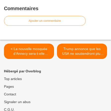
Commentaires
Ajouter un commentaire
< La nouvelle mosquée
Trump annonce que les
d’Annecy sera-t-elle
USA ne soutiendront plus
financée par l’Église
les islamistes en Syrie et
catholique ?
confirme le rapprochement
avec la Russie >
Hébergé par Overblog
Top articles
Pages
Contact
Signaler un abus
C.G.U.