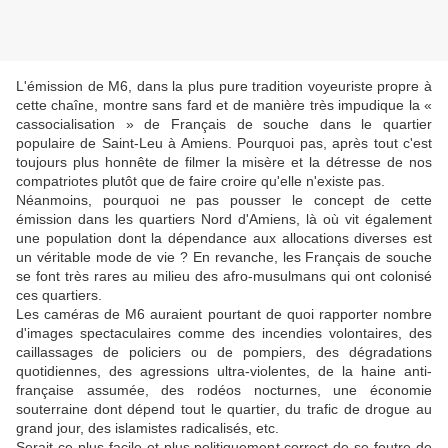
L'émission de M6, dans la plus pure tradition voyeuriste propre à
cette chaîne, montre sans fard et de manière très impudique la «
cassocialisation » de Français de souche dans le quartier
populaire de Saint-Leu à Amiens. Pourquoi pas, après tout c'est
toujours plus honnête de filmer la misère et la détresse de nos
compatriotes plutôt que de faire croire qu'elle n'existe pas.
Néanmoins, pourquoi ne pas pousser le concept de cette
émission dans les quartiers Nord d'Amiens, là où vit également
une population dont la dépendance aux allocations diverses est
un véritable mode de vie ? En revanche, les Français de souche
se font très rares au milieu des afro-musulmans qui ont colonisé
ces quartiers.
Les caméras de M6 auraient pourtant de quoi rapporter nombre
d'images spectaculaires comme des incendies volontaires, des
caillassages de policiers ou de pompiers, des dégradations
quotidiennes, des agressions ultra-violentes, de la haine anti-
française assumée, des rodéos nocturnes, une économie
souterraine dont dépend tout le quartier, du trafic de drogue au
grand jour, des islamistes radicalisés, etc.
Serait-ce plus facile et plus politiquement correct de se foutre de