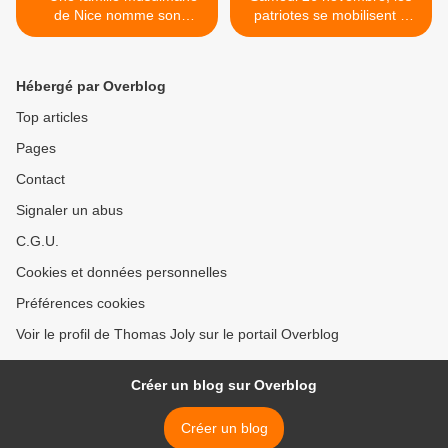
de Nice nomme son
patriotes se mobilisent à
nouveau-né « Mohamed
Péronne pour dire non à
Merah »
l'invasion migratoire ! >
Hébergé par Overblog
Top articles
Pages
Contact
Signaler un abus
C.G.U.
Cookies et données personnelles
Préférences cookies
Voir le profil de Thomas Joly sur le portail Overblog
Créer un blog sur Overblog
Créer un blog