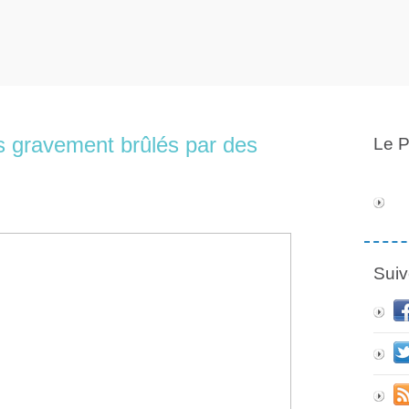
ers gravement brûlés par des
Le P
Suiv