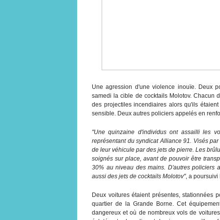
Une agression d'une violence inouïe. Deux pol
samedi la cible de cocktails Molotov. Chacun d
des projectiles incendiaires alors qu'ils étaien
sensible. Deux autres policiers appelés en renfor
"Une quinzaine d'individus ont assailli les
représentant du syndicat Alliance 91. Visés par 
de leur véhicule par des jets de pierre. Les brû
soignés sur place, avant de pouvoir être transpo
30% au niveau des mains. D'autres policiers a
aussi des jets de cocktails Molotov"
, a poursuivi
Deux voitures étaient présentes, stationnées 
quartier de la Grande Borne. Cet équipement 
dangereux et où de nombreux vols de voitures 