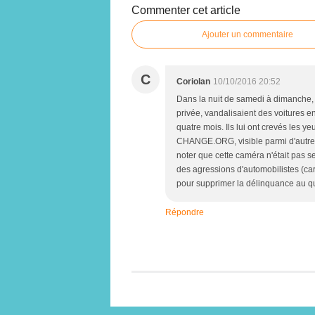
Commenter cet article
Ajouter un commentaire
C
Coriolan
10/10/2016 20:52
Dans la nuit de samedi à dimanche, 
privée, vandalisaient des voitures e
quatre mois. Ils lui ont crevés les ye
CHANGE.ORG, visible parmi d'autr
noter que cette caméra n'était pas s
des agressions d'automobilistes (car-
pour supprimer la délinquance au qu
Répondre