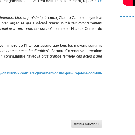
afro-maghrébines qui veulent détruire cette caméra, rappelle
Le
trêmement bien organisés"
, dénonce, Claude Carillo du syndicat
 bien organisé qui a décidé d’aller tout à fait volontairement
assimilée à une arme de guerre"
, complète Nicolas Comte, du
 Le ministre de l'Intérieur assure que tous les moyens sont mis
eurs de ces actes intolérables"
. Bernard Cazeneuve a exprimé
 un communiqué,
"avec la plus grande fermeté ces actes d'une
y-chatillon-2-policiers-gravement-brules-par-un-jet-de-cocktail-
Article suivant »