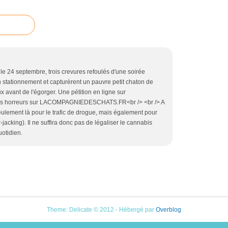
le 24 septembre, trois crevures refoulés d'une soirée
n stationnement et capturèrent un pauvre petit chaton de
ux avant de l'égorger. Une pétition en ligne sur
es horreurs sur LACOMPAGNIEDESCHATS.FR<br /> <br /> A
eulement là pour le trafic de drogue, mais également pour
jacking). Il ne suffira donc pas de légaliser le cannabis
otidien.
Theme: Delicate © 2012 - Hébergé par
Overblog