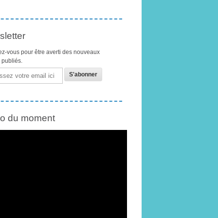
letter
z-vous pour être averti des nouveaux
s publiés.
éo du moment