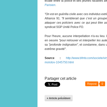
éclaté entre la police et des jeunes racailles 
Parisien
.
"On est en guérilla civile avec ces individus ex
Alliance 91.
"Il semblerait que c’est un groupe
attaquer ces policiers avec ce qui peut être 
syndicat SGP Unité Police FO.
Pour l'heure, aucune interpellation n'a eu lieu.
en oeuvre
"pour retrouver et interpeller les aut
sa
"profonde indignation"
, et condamne, dans
extrême gravité"
.
Source :
http://www.bfmtv.com/societe/vir
molotov-1045750.html
Partager cet article
Repost
0
« Article précédent