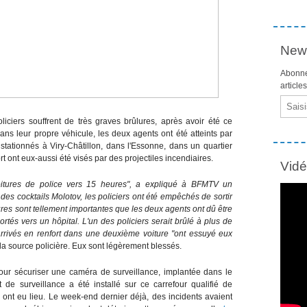
News
Abonne
article
Email
iciers souffrent de très graves brûlures, après avoir été ce
ans leur propre véhicule, les deux agents ont été atteints par
t stationnés à Viry-Châtillon, dans l'Essonne, dans un quartier
t ont eux-aussi été visés par des projectiles incendiaires.
Vid
 voitures de police vers 15 heures", a expliqué à BFMTV un
des cocktails Molotov, les policiers ont été empêchés de sortir
lures sont tellement importantes que les deux agents ont dû être
rtés vers un hôpital. L'un des policiers serait brûlé à plus de
rrivés en renfort dans une deuxième voiture "ont essuyé eux
 la source policière. Eux sont légèrement blessés.
pour sécuriser une caméra de surveillance, implantée dans le
de surveillance a été installé sur ce carrefour qualifié de
ont eu lieu. Le week-end dernier déjà, des incidents avaient