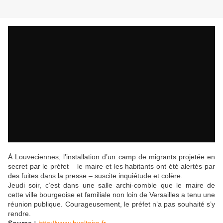
À Louveciennes, l’installation d’un camp de migrants projetée en
secret par le préfet – le maire et les habitants ont été alertés par
des fuites dans la presse – suscite inquiétude et colère.
Jeudi soir, c’est dans une salle archi-comble que le maire de
cette ville bourgeoise et familiale non loin de Versailles a tenu une
réunion publique. Courageusement, le préfet n’a pas souhaité s’y
rendre.