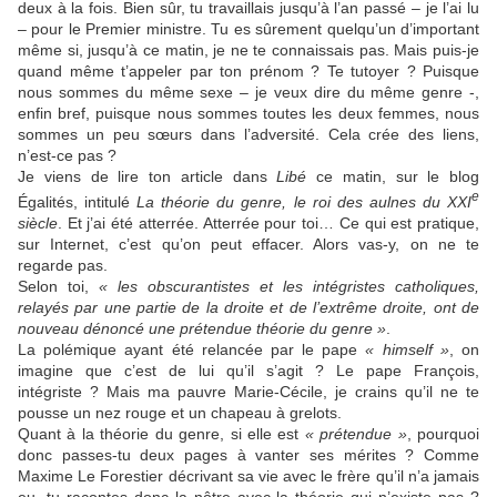
deux à la fois. Bien sûr, tu travaillais jusqu’à l’an passé – je l’ai lu
– pour le Premier ministre. Tu es sûrement quelqu’un d’important
même si, jusqu’à ce matin, je ne te connaissais pas. Mais puis-je
quand même t’appeler par ton prénom ? Te tutoyer ? Puisque
nous sommes du même sexe – je veux dire du même genre -,
enfin bref, puisque nous sommes toutes les deux femmes, nous
sommes un peu sœurs dans l’adversité. Cela crée des liens,
n’est-ce pas ?
Je viens de lire ton article dans
Libé
ce matin, sur le blog
e
Égalités, intitulé
La théorie du genre, le roi des aulnes du XXI
siècle
. Et j’ai été atterrée. Atterrée pour toi… Ce qui est pratique,
sur Internet, c’est qu’on peut effacer. Alors vas-y, on ne te
regarde pas.
Selon toi,
« les obscurantistes et les intégristes catholiques,
relayés par une partie de la droite et de l’extrême droite, ont de
nouveau dénoncé une prétendue théorie du genre »
.
La polémique ayant été relancée par le pape
« himself »
, on
imagine que c’est de lui qu’il s’agit ? Le pape François,
intégriste ? Mais ma pauvre Marie-Cécile, je crains qu’il ne te
pousse un nez rouge et un chapeau à grelots.
Quant à la théorie du genre, si elle est
« prétendue »
, pourquoi
donc passes-tu deux pages à vanter ses mérites ? Comme
Maxime Le Forestier décrivant sa vie avec le frère qu’il n’a jamais
eu, tu racontes donc la nôtre avec la théorie qui n’existe pas ?