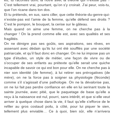
C’est tellement vrai, pourtant, qu’on s’y croirait. J’ai peur, vois-tu,
que l’on ricane dans ton dos.
Et tu prétends, en sus, sans ciller, que cette théorie-du-genre-qui-
n’existe-pas est l’amie de la femme, qu’elle défend ses droits ?
C’est le pompon, le bouquet, la cerise sur le gâteau.
Mais quand on aime une femme, on ne cherche pas à la
changer ! On la prend comme elle est, avec ses qualités et ses
fragilités.
On ne dénigre pas ses goûts, ses aspirations, ses rêves, en
assenant avec dédain qu’ils lui ont été soufflés par une société
patriarcale, et qu’il faut donc en changer. On ne lui impose pas un
type d’études, un style de métier, une façon de vivre ou de
s’occuper de ses enfants au prétexte qu’elle serait une quiche
incapable de savoir ce qui est bon pour elle. On ne cherche pas à
nier son identité (de femme), à lui retirer ses prérogatives (de
mère), on ne la force pas à soigner sa physiologie (féconde)
comme s’il s’agissait d’une pathologie. On ne la dévalorise pas,
on ne lui fait pas perdre confiance en elle en lui serinant toute la
sainte journée, avec pitié, que le paquetage de base qu’elle a
reçu à la naissance est nul, pourri, sans intérêt, et que si elle veut
arriver à quelque chose dans la vie, il faut qu’elle s’efforce de le
refiler au gros costaud poilu, à côté, pour lui piquer le sien,
tellement plus enviable… Ce à quoi, bien sûr, elle n’arrivera