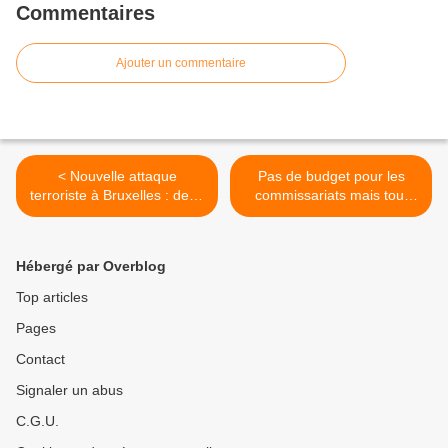
Commentaires
Ajouter un commentaire
< Nouvelle attaque
Pas de budget pour les
terroriste à Bruxelles : deux
commissariats mais tout
policiers blessés à coups de
pour les migrants ! >
couteau
Hébergé par Overblog
Top articles
Pages
Contact
Signaler un abus
C.G.U.