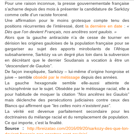
Pour une raison inconnue, la presse gouvernementale française
s’acharne depuis des mois à présenter la candidature de Sarközy
comme celle d’un raciste forcené.
Une affirmation pour le moins grotesque compte tenu des
positions récurrentes de l’intéressé, dont
la dernière en date
:
«
Dès que l’on devient Français, nos ancêtres sont gaulois. »
Alors que la gauche antiraciste n’a de cesse de tourner en
dérision les origines gauloises de la population française pour se
gargariser au sujet des apports mirobolants de l’Afrique
subsaharienne, Sarközy va un degré plus loin dans la subversion
en décrétant que le dernier Soudanais a vocation à être un
“descendant de Gaulois”
.
De façon inexpliquée, Sarközy – lui-même d’origine hongroise et
juive – semble
obsédé par le métissage
depuis des années.
La gauche hexagonale semble elle-aussi atteinte de
schizophrénie sur le sujet. Obsédée par le métissage racial, elle a
pour habitude de moquer la citation
“Nos ancêtres les Gaulois”
mais déclenche des persécutions judiciaires contre ceux des
Blancs qui affirment que
“les celtes noirs n’existent pas”
.
La vérité est devenue parfaitement secondaire pour les
doctrinaires du mélange racial et du remplacement de population.
Ce qui importe, c’est la finalité.
Source :
http://breizatao.com/2016/09/20/sarkozy-des-que-lon-