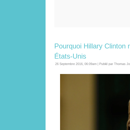
Pourquoi Hillary Clinton
États-Unis
26 Septembre 2016, 06:09am
|
Publié par Thomas Jo