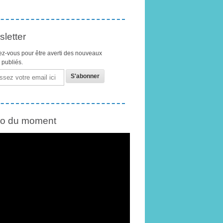
letter
z-vous pour être averti des nouveaux
s publiés.
éo du moment