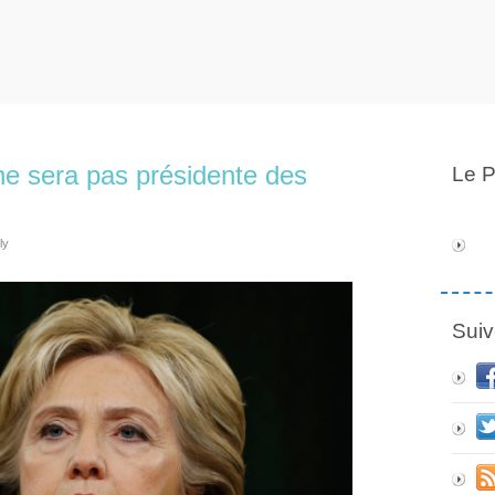
 ne sera pas présidente des
Le P
ly
Suiv