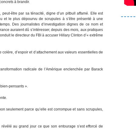
concrets à brandir.
, peut-être par sa ténacité, digne d’un pitbull affamé. Elle est
u et le plus dépourvu de scrupules à s’être présenté à une
gtemps. Des journalistes d’investigation dignes de ce nom et
France auraient dû s’intéresser, depuis des mois, aux pratiques
onduit le directeur du FBI à accuser Hillary Clinton d’« extrême
colère, d’espoir et d’attachement aux valeurs essentielles de
 transformation radicale de l’Amérique enclenchée par Barack
 bien-pensants ».
ente.
: non seulement parce qu’elle est corrompue et sans scrupules,
 révélé au grand jour ce que son entourage s’est efforcé de