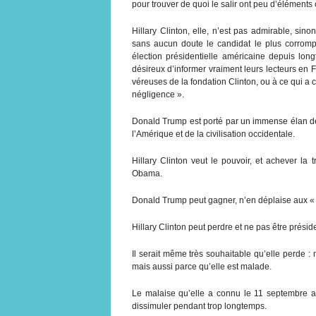
pour trouver de quoi le salir ont peu d’éléments 
Hillary Clinton, elle, n’est pas admirable, sinon
sans aucun doute le candidat le plus corromp
élection présidentielle américaine depuis lon
désireux d’informer vraiment leurs lecteurs en 
véreuses de la fondation Clinton, ou à ce qui a c
négligence ».
Donald Trump est porté par un immense élan de 
l’Amérique et de la civilisation occidentale.
Hillary Clinton veut le pouvoir, et achever la
Obama.
Donald Trump peut gagner, n’en déplaise aux «
Hillary Clinton peut perdre et ne pas être présid
Il serait même très souhaitable qu’elle perde 
mais aussi parce qu’elle est malade.
Le malaise qu’elle a connu le 11 septembre a
dissimuler pendant trop longtemps.