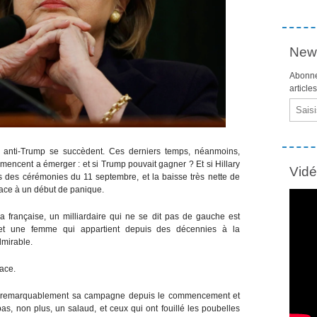
News
Abonne
article
Email
es anti-Trump se succèdent. Ces derniers temps, néanmoins,
mmencent a émerger : et si Trump pouvait gagner ? Et si Hillary
Vid
ors des cérémonies du 11 septembre, et la baisse très nette de
place à un début de panique.
 française, un milliardaire qui ne se dit pas de gauche est
 et une femme qui appartient depuis des décennies à la
dmirable.
face.
ne remarquablement sa campagne depuis le commencement et
as, non plus, un salaud, et ceux qui ont fouillé les poubelles