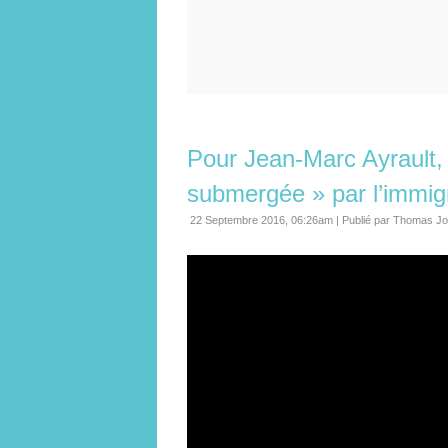
Pour Jean-Marc Ayrault, l
submergée » par l’immig
22 Septembre 2016, 06:26am
|
Publié par Thomas Jo