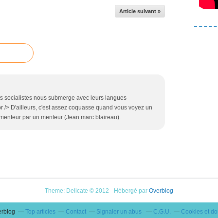
Article suivant »
es socialistes nous submerge avec leurs langues
 /> D'ailleurs, c'est assez coquasse quand vous voyez un
e menteur par un menteur (Jean marc blaireau).
Theme: Delicate © 2012 - Hébergé par
Overblog
erblog
Top articles
Contact
Signaler un abus
C.G.U.
Cookies et d