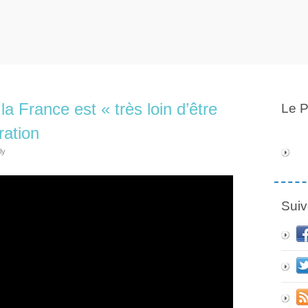
a France est « très loin d’être
Le P
ration
ly
Suiv