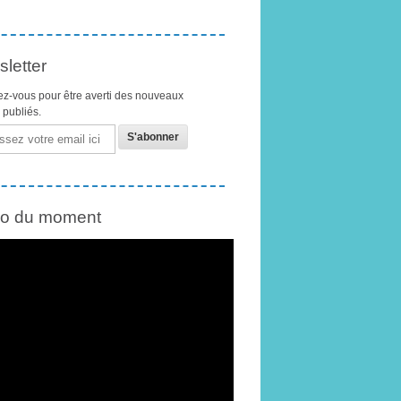
letter
z-vous pour être averti des nouveaux
s publiés.
éo du moment