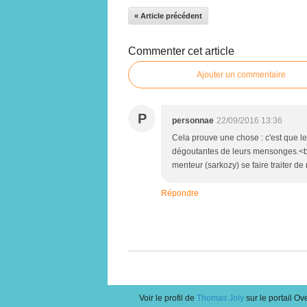
« Article précédent
Commenter cet article
Ajouter un commentaire
P
personnae
22/09/2016 13:36
Cela prouve une chose : c'est que l
dégoutantes de leurs mensonges.<br
menteur (sarkozy) se faire traiter d
Répondre
Voir le profil de
Thomas Joly
sur le portail Ov