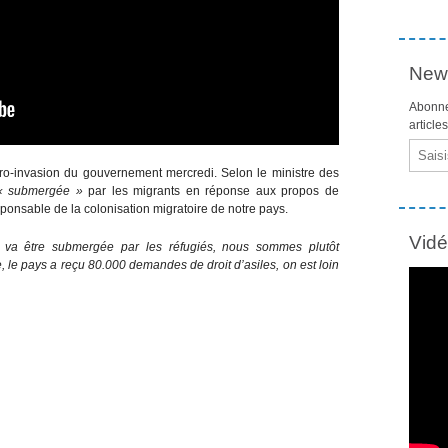
News
Abonne
article
Email
pro-invasion du gouvernement mercredi. Selon le ministre des
« submergée »
par les migrants en réponse aux propos de
esponsable de la colonisation migratoire de notre pays.
Vid
 va être submergée par les réfugiés, nous sommes plutôt
le pays a reçu 80.000 demandes de droit d’asiles, on est loin