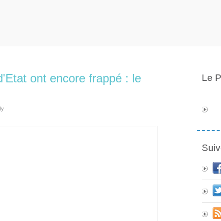
Etat ont encore frappé : le
Le P
ly
Suiv