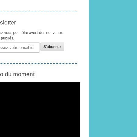
letter
z-vous pour être averti des nouveaux
s publiés.
éo du moment