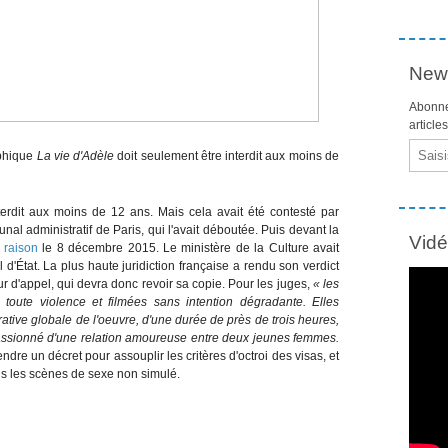
News
Abonne
article
Email
aphique
La vie d'Adèle
doit seulement être interdit aux moins de
nterdit aux moins de 12 ans. Mais cela avait été contesté par
unal administratif de Paris, qui l'avait déboutée. Puis devant la
Vid
 raison
le 8 décembre 2015. Le ministère de la Culture avait
l d'État. La plus haute juridiction française a rendu son verdict
ur d'appel, qui devra donc revoir sa copie. Pour les juges,
« les
ute violence et filmées sans intention dégradante. Elles
ative globale de l'oeuvre, d'une durée de près de trois heures,
assionné d'une relation amoureuse entre deux jeunes femmes.
ndre un décret pour assouplir les critères d'octroi des visas, et
s les scènes de sexe non simulé.