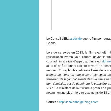
Le Conseil d'État
a décidé
que le film pornogr
12 ans.
Lors de sa sortie en 2013, le film avait été i
l'association Promouvoir. D'abord, devant le trib
cour administrative d'appel, qui lui avait
donné
alors décidé de porter l'affaire devant le Consei
mercredi 28 septembre, et cassé l'arrêt de la co
scènes de sexe en cause sont exemptes de to
s'insèrent de façon cohérente dans la trame narr
dont l'ambition est de
dépeindre le caractère p
»
Sic. Le ministère de la Culture a promis de pre
notamment ne plus interdire aux moins de 18 an
Source :
http://lesalonbeige.blogs.com