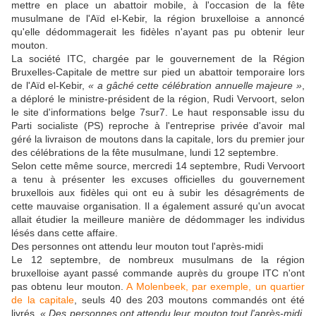
mettre en place un abattoir mobile, à l'occasion de la fête
musulmane de l'Aïd el-Kebir, la région bruxelloise a annoncé
qu'elle dédommagerait les fidèles n'ayant pas pu obtenir leur
mouton.
La société ITC, chargée par le gouvernement de la Région
Bruxelles-Capitale de mettre sur pied un abattoir temporaire lors
de l'Aïd el-Kebir,
« a gâché cette célébration annuelle majeure »
,
a déploré le ministre-président de la région, Rudi Vervoort, selon
le site d'informations belge 7sur7. Le haut responsable issu du
Parti socialiste (PS) reproche à l'entreprise privée d'avoir mal
géré la livraison de moutons dans la capitale, lors du premier jour
des célébrations de la fête musulmane, lundi 12 septembre.
Selon cette même source, mercredi 14 septembre, Rudi Vervoort
a tenu à présenter les excuses officielles du gouvernement
bruxellois aux fidèles qui ont eu à subir les désagréments de
cette mauvaise organisation. Il a également assuré qu'un avocat
allait étudier la meilleure manière de dédommager les individus
lésés dans cette affaire.
Des personnes ont attendu leur mouton tout l'après-midi
Le 12 septembre, de nombreux musulmans de la région
bruxelloise ayant passé commande auprès du groupe ITC n'ont
pas obtenu leur mouton.
A Molenbeek, par exemple, un quartier
de la capitale
, seuls 40 des 203 moutons commandés ont été
livrés.
« Des personnes ont attendu leur mouton tout l'après-midi,