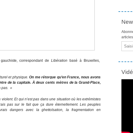
News
Abonne
article
Email
te gauchiste, correspondant de
Libération
basé à Bruxelles,
Vid
turel et physique.
On me rétorque qu’en France, nous avons
centre de la capitale. À deux cents mètres de la Grand-Place,
a pas. »
iolent. Et qui n’est pas dans une situation où les extrémistes
rais pas sur le fait que ça dure éternellement. Les peuples
rais dangers avec la ghettoïsation, la fragmentation en