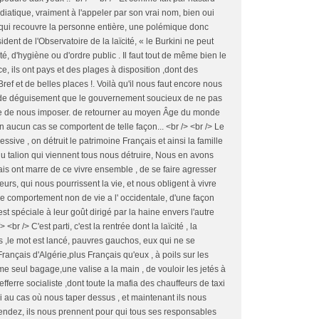
tique, vraiment à l'appeler par son vrai nom, bien oui
 qui recouvre la personne entière, une polémique donc
ent de l'Observatoire de la laïcité, « le Burkini ne peut
ité, d'hygiène ou d'ordre public . Il faut tout de même bien le
 ils ont pays et des plages à disposition ,dont des
Bref et de belles places !. Voilà qu'il nous faut encore nous
monde déguisement que le gouvernement soucieux de ne pas
re de nous imposer. de retourner au moyen Âge du monde
aucun cas se comportent de telle façon... <br /> <br /> Le
ive , on détruit le patrimoine Français et ainsi la famille
 du talion qui viennent tous nous détruire, Nous en avons
is ont marre de ce vivre ensemble , de se faire agresser
rs, qui nous pourrissent la vie, et nous obligent à vivre
 de comportement non de vie a l' occidentale, d'une façon
est spéciale à leur goût dirigé par la haine envers l'autre
 <br /> C'est parti, c'est la rentrée dont la laïcité , la
 ,le mot est lancé, pauvres gauchos, eux qui ne se
Français d'Algérie,plus Français qu'eux , à poils sur les
 seul bagage,une valise a la main , de vouloir les jetés à
ferre socialiste ,dont toute la mafia des chauffeurs de taxi
 au cas où nous taper dessus , et maintenant ils nous
tendez, ils nous prennent pour qui tous ses responsables