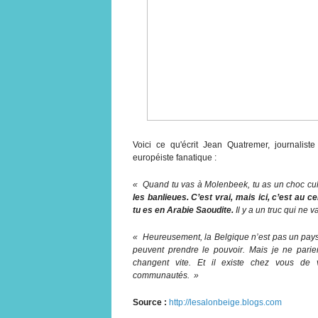
Voici ce qu'écrit Jean Quatremer, journalis
européiste fanatique :
« Quand tu vas à Molenbeek, tu as un choc cul
les banlieues. C’est vrai, mais ici, c’est au 
tu es en Arabie Saoudite.
Il y a un truc qui ne v
« Heureusement, la Belgique n’est pas un pays v
peuvent prendre le pouvoir. Mais je ne parie
changent vite. Et il existe chez vous de v
communautés. »
Source :
http://lesalonbeige.blogs.com