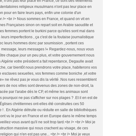
ile, n'ont pas leur place en France, ce sont des vêtements
stentatoires religieux musulmans n'ont pas leur place en
on pour en faire leurs pays, enfin une colonie d'un
r /> <br /> Nous sommes en France, et quand on vit en
es Françaises sinon on repart soit en Arabie saoudite et
 ces femmes portent le burkini parce qu'elles sont mal dans
leurs imperfections , ça c'est de la foutaise journalistique
vec leurs hommes donc par soumission , portent ces
un message, leurs messages !« Regardez-nous, nous vous
ôtre chaque jour un peu plus, et votre gouvernement nous
lgérie votre président a fait repentance, Degaulle avait
ache, car bientôt nous prendrons votre place, habiterons vos
e esclaves sexuelles, vos femmes comme boniche ,et votre
tre» ne rêvez pas je vous dis la vérité .Nos rues ressemblent
iers de nos villes sont devenus des zones de non-droit, la
acée par l'arabe dès le CP, et même les animaux sont
s pourquoi ne pas s'afficher sur nos plages ? .Et il en est de
lises chrétiennes ont-elles été construites ces 50
 . En Algérie détruite ou réduite en salle de bibliothèques
ont vu le jour en France et en Europe dans le même temps
illez-vous avant qu'il ne soit trop tard.<br /> <br /> Moi je
struction massive qui nous crachent au visage, de ces
eligion qui n'en est pas une... <br /> <br /> Moi je veux