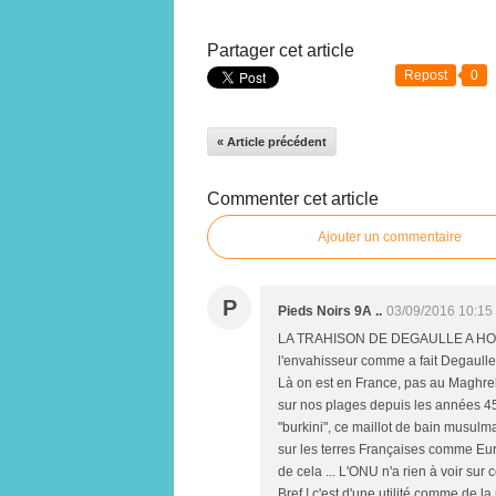
Partager cet article
Repost
0
« Article précédent
Commenter cet article
Ajouter un commentaire
P
Pieds Noirs 9A ..
03/09/2016 10:15
LA TRAHISON DE DEGAULLE A HOLLA
l'envahisseur comme a fait Degaulle 
Là on est en France, pas au Maghreb
sur nos plages depuis les années 45 
"burkini", ce maillot de bain musulma
sur les terres Françaises comme E
de cela ... L'ONU n'a rien à voir sur
Bref ! c'est d'une utilité comme de l