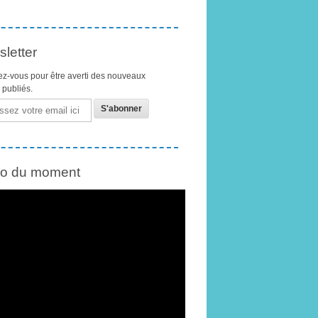
letter
z-vous pour être averti des nouveaux
s publiés.
éo du moment