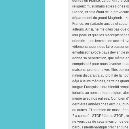
genres en France. Le burkini , le vo
religieux musulmans et les signes o
France, et cela étant de la provocati
département du grand Maghreb ...<b
France, on s'adapte aux us et coutum
ailleurs. Ainsi, ne me dites pas que
leur peau et qu'elles n'acceptent pas 
orientée ..,ces femmes en accord a
vêtements pour nous faire passer 
envahissons,votre pays devient le n
donne sa bénédiction, que même en A
compris lui ! pour nous favorisé la t
maisons, prendrons vos filles comm
nation disparaîtra au profit de la nô
déjà à leurs médinas, certains quart
langue Française sera bientôt rempl
torturés au nom de leur religion, alor
même avec nos églises. Combien d'Ég
dernières années chez eux ? Aucune !
ou autres. Et combien de mosquées 
? a compté ! STOP ! Je dis STOP ; réve
ne veux pas de cette invasion de de
barbus (lieutenant)qui prêchent une r