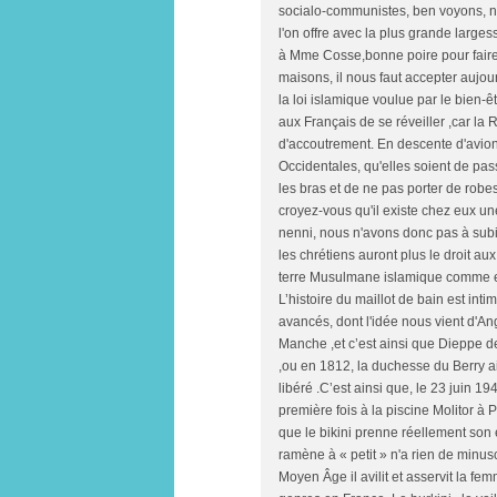
socialo-communistes, ben voyons, no
l'on offre avec la plus grande large
à Mme Cosse,bonne poire pour faire 
maisons, il nous faut accepter aujou
la loi islamique voulue par le bien-
aux Français de se réveiller ,car l
d'accoutrement. En descente d'avion
Occidentales, qu'elles soient de pass
les bras et de ne pas porter de robe
croyez-vous qu'il existe chez eux u
nenni, nous n'avons donc pas à subi
les chrétiens auront plus le droit au
terre Musulmane islamique comme est
L’histoire du maillot de bain est int
avancés, dont l'idée nous vient d'Ang
Manche ,et c’est ainsi que Dieppe de
,ou en 1812, la duchesse du Berry a
libéré .C’est ainsi que, le 23 juin 19
première fois à la piscine Molitor à 
que le bikini prenne réellement son 
ramène à « petit » n'a rien de minus
Moyen Âge il avilit et asservit la femm