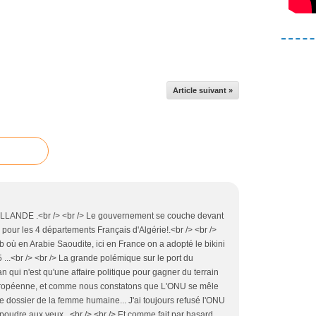
Article suivant »
NDE .<br /> <br /> Le gouvernement se couche devant
pour les 4 départements Français d'Algérie!.<br /> <br />
 où en Arabie Saoudite, ici en France on a adopté le bikini
...<br /> <br /> La grande polémique sur le port du
n qui n'est qu'une affaire politique pour gagner du terrain
uropéenne, et comme nous constatons que L'ONU se mêle
 ce dossier de la femme humaine... J'ai toujours refusé l'ONU
a poudre aux yeux ..<br /> <br /> Et comme fait par hasard