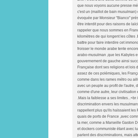
que nous voyons aucune presse média
c'est un (maillot de bain musulman)
évoquée par Monsieur "Bianco" présid
être interdit pour des raisons de laïc
rappeler que nous sommes en France,
kilomètres de qui longent les côtes .
battre pour faire interdire cet im
froisser le monde arabe tente enco
arabo-musulman ,que les Kabyles en 
gouvernement de gauche ainsi success
Française dont ses religions et lois
assez de ces polémiques, les França
comme dans les rames métro ou ailleu
avec un peuple au profit de l'autre,
comme d'une autre, leur civilisation 
.Mais la faiblesse a ses limites...<br />
discrimination envers les musulmans
rappellent plus qu'ils haïssaient les 
quais de ports de France ,avec comme
la mer, comme a Marseille Gaston Def
et dockers communiste étant avec lui
parlent des discriminations, mais at