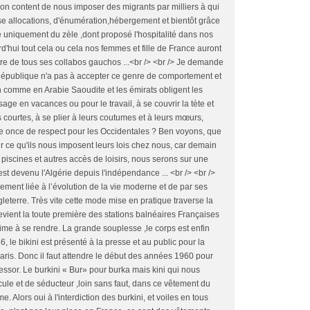
n content de nous imposer des migrants par milliers à qui
sse allocations, d'énumération,hébergement et bientôt grâce
uniquement du zèle ,dont proposé l'hospitalité dans nos
rd'hui tout cela ou cela nos femmes et fille de France auront
être de tous ses collabos gauchos ...<br /> <br /> Je demande
a République n'a pas à accepter ce genre de comportement et
 comme en Arabie Saoudite et les émirats obligent les
age en vacances ou pour le travail, à se couvrir la tète et
s courtes, à se plier à leurs coutumes et à leurs mœurs,
ne once de respect pour les Occidentales ? Ben voyons, que
r ce qu'ils nous imposent leurs lois chez nous, car demain
x piscines et autres accès de loisirs, nous serons sur une
 devenu l'Algérie depuis l'indépendance ... <br /> <br />
imement liée à l’évolution de la vie moderne et de par ses
leterre. Très vite cette mode mise en pratique traverse la
vient la toute première des stations balnéaires Françaises
ime à se rendre. La grande souplesse ,le corps est enfin
46, le bikini est présenté à la presse et au public pour la
Paris. Donc il faut attendre le début des années 1960 pour
essor. Le burkini « Bur» pour burka mais kini qui nous
cule et de séducteur ,loin sans faut, dans ce vêtement du
e. Alors oui à l'interdiction des burkini, et voiles en tous