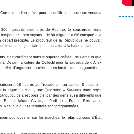
e Carenco, le lieu prévu pour accueillir ces nouveaux venus a
1.300 habitants situé près de Roanne, le sous-préfet venu
eil temporaire – ben voyons – de 80 migrants a été conspué et a
n départ précipité. Le procureur de la République ne pouvait
une information judiciaire pour incitation à la haine raciale !
itants, c’est carrément dans le superbe château de Pergaud que
tins. Devant la colère du Collectif pour la sauvegarde d’Allex
u préfet, d’organiser un référendum local – que les gauchistes
arisien à 19 heures au Trocadéro – au samedi 8 octobre –
ar la Ligue du Midi -, une Quinzaine
« Sauvons notre pays,
artout où cela est possible, par des gens aussi différents que
, Riposte laïque, Civitas, le Parti de la France, Résistance
s. À ce jour, quinze initiatives sont programmées.
ions publiques et sur les marchés, le refus du coup d’État