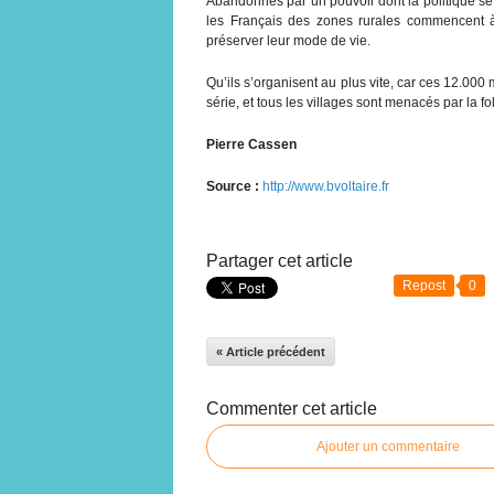
Abandonnés par un pouvoir dont la politique s
les Français des zones rurales commencent à
préserver leur mode de vie.
Qu’ils s’organisent au plus vite, car ces 12.0
série, et tous les villages sont menacés par la f
Pierre Cassen
Source :
http://www.bvoltaire.fr
Partager cet article
Repost
0
« Article précédent
Commenter cet article
Ajouter un commentaire