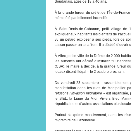
Soudanais, âgés de 18 à 40 ans.
À la grande fureur du préfet de l’Île-de-Franc
même été partiellement incendié.
À Saint-Denis-de-Cabanne, petit village de 
expliquer aux habitants les bienfaits de l’accu
vu un pétard exploser à ses pieds, lors de so
laisser passer un tel affront. Il a décidé d’ouvrir 
À Allex, petite ville de la Drôme de 2.000 hab
les autorités ont décidé d’installer 50 clandes
(CSA), le maire a décidé, à la grande fureur d
locaux disent illégal – le 2 octobre prochain.
Du vendredi 23 septembre – rassemblement p
manifestation dans les rues de Montpellier p
refusons l’invasion migratoire »
est organisée, p
le SIEL, la Ligue du Midi, Viviers Bleu Marine
républicaine et d’autres associations plus locale
Partout s’exprime massivement, dans les réun
migratoire de Cazeneuve.