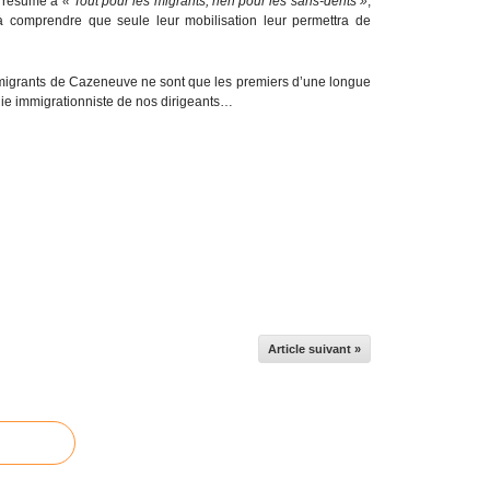
e résume à
« Tout pour les migrants, rien pour les sans-dents »
,
 comprendre que seule leur mobilisation leur permettra de
00 migrants de Cazeneuve ne sont que les premiers d’une longue
olie immigrationniste de nos dirigeants…
Article suivant »