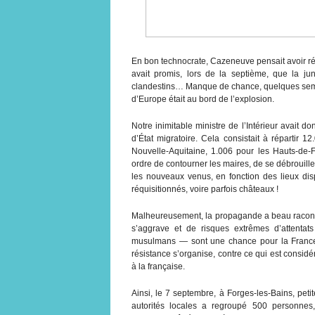
En bon technocrate, Cazeneuve pensait avoir rés
avait promis, lors de la septième, que la ju
clandestins… Manque de chance, quelques semaine
d’Europe était au bord de l’explosion.
Notre inimitable ministre de l’Intérieur avait d
d’État migratoire. Cela consistait à répartir 1
Nouvelle-Aquitaine, 1.006 pour les Hauts-de-
ordre de contourner les maires, de se débrouiller
les nouveaux venus, en fonction des lieux dis
réquisitionnés, voire parfois châteaux !
Malheureusement, la propagande a beau raconte
s’aggrave et de risques extrêmes d’attentat
musulmans — sont une chance pour la France, 
résistance s’organise, contre ce qui est consid
à la française.
Ainsi, le 7 septembre, à Forges-les-Bains, peti
autorités locales a regroupé 500 personnes