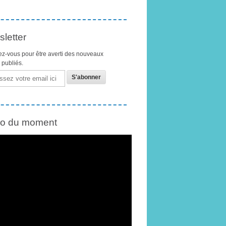
letter
z-vous pour être averti des nouveaux
s publiés.
éo du moment