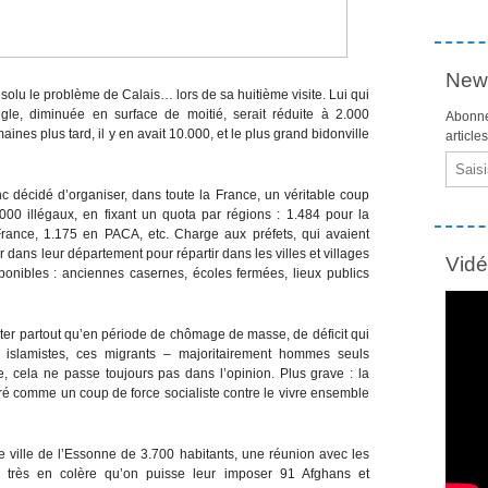
News
olu le problème de Calais… lors de sa huitième visite. Lui qui
ngle, diminuée en surface de moitié, serait réduite à 2.000
Abonne
s plus tard, il y en avait 10.000, et le plus grand bidonville
article
Email
onc décidé d’organiser, dans toute la France, un véritable coup
2.000 illégaux, en fixant un quota par régions : 1.484 pour la
France, 1.175 en PACA, etc. Charge aux préfets, qui avaient
 dans leur département pour répartir dans les villes et villages
Vid
ponibles : anciennes casernes, écoles fermées, lieux publics
r partout qu’en période de chômage de masse, de déficit qui
s islamistes, ces migrants – majoritairement hommes seuls
cela ne passe toujours pas dans l’opinion. Plus grave : la
éré comme un coup de force socialiste contre le vivre ensemble
te ville de l’Essonne de 3.700 habitants, une réunion avec les
, très en colère qu’on puisse leur imposer 91 Afghans et