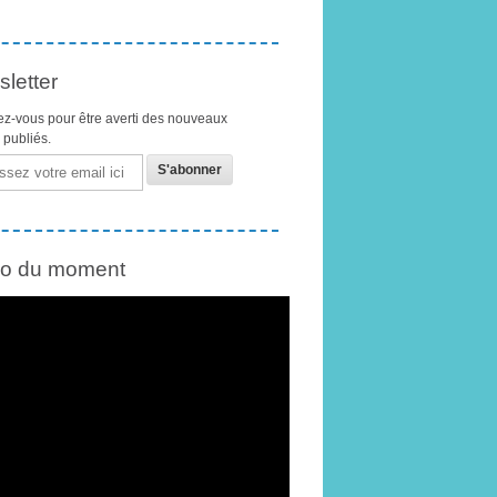
letter
z-vous pour être averti des nouveaux
s publiés.
éo du moment