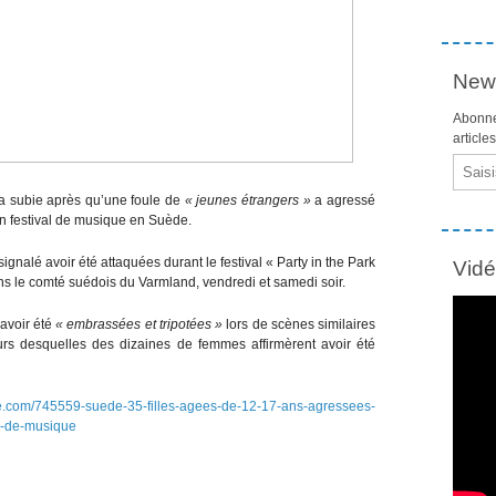
News
Abonne
article
Email
e a subie après qu’une foule de
« jeunes étrangers »
a agressé
un festival de musique en Suède.
gnalé avoir été attaquées durant le festival « Party in the Park
Vid
ns le comté suédois du Varmland, vendredi et samedi soir.
avoir été
« embrassées et tripotées »
lors de scènes similaires
rs desquelles des dizaines de femmes affirmèrent avoir été
e.com/745559-suede-35-filles-agees-de-12-17-ans-agressees-
al-de-musique