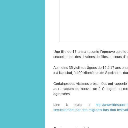
Une fille de 17 ans a raconté l’épreuve qu’ell
sexuellement des dizaines de filles au cours d’
Au moins 35 victimes âgées de 12 à 17 ans ont si
» à Karlstad, à 400 kilomètres de Stockholm, da
Certaines des victimes présumées ont rapporté 
aux attaques du nouvel an à Cologne, au cou
agressées.
Lire la suite :
http://www.fdesouch
sexuellement-par-des-migrants-lors-dun-festiv