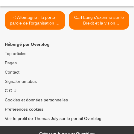
< Allemagne : la porte-
Carl Lang s'exprime sur le
parole de l’organisation de
Brexit et la vision
jeunesse de « La Gauche »
européenne du Parti de la
violée par des migrants
France >
Hébergé par Overblog
Top articles
Pages
Contact
Signaler un abus
C.G.U.
Cookies et données personnelles
Préférences cookies
Voir le profil de Thomas Joly sur le portail Overblog
Créer un blog sur Overblog