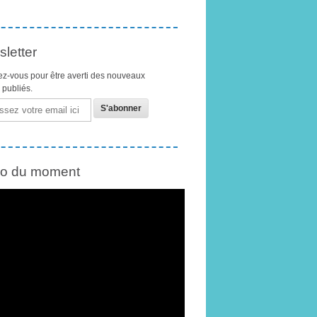
letter
z-vous pour être averti des nouveaux
s publiés.
éo du moment