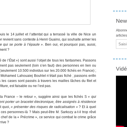
News
Abonne
s le 14 juillet et l’attentat qui a terrassé la ville de Nice un
article
or revient sans conteste à Henri Guaino, qui souhaite armer les
Email
e qui se porte à l’épaule »
. Ben oui, et pourquoi pas, aussi,
ment ?
é de l’État ») sont aussi l’objet de tous les fantasmes. Passons
ernent pas seulement (loin s’en faut) des personnes en lien ou
Vid
seulement 10.500 individus sur les 20.000 fichés en France) ;
Mohamed Lahouaiej Bouhlel n’était pas fiché ; passons enfin
s les cases sont passés à travers les mailles lâches du filet et
iture, est faisable ou ne l’est pas.
la France – le retour », suggère ainsi que les fichés S
« qui
ent porter un bracelet électronique, être assignés à résidence
st quoi,
« présenter des risques de radicalisation »
? Et à quel
on ces personnes-là ? Mais peut-être M. Sarkozy a-t-il trop rêvé
le chef de la « Précrime », ce service qui combat le crime grâce
rrive ?