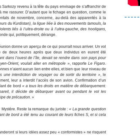
s Sarkozy revenu à la tête du pays envisage de s’affranchir de
e à me rassurer. D’autant que le fichage en question, comme le
tentats de novembre, concerne, au-delà des apparentés à la
leurs du Kurdistan), la ligue liée à des mouvements tamouls, la
olents liés à l’ultra-droite ou à l’ultra-gauche, des hooligans,
nde qui, politiquement, dérange.
Réunion donne un aperçu de ce qui pourrait nous arriver. Un vol
dé de deux heures après que deux individus en eurent été
tant dans l’ouest de l’île, devait se rendre dans son pays pour
oyen-Orient, voulait aller en métropole »
, rapporte
Le Figaro
.
nes n’aient aucun lien entre elles, et bien que leur niveau de
s une interdiction de voyager ou de sortir du territoire »
, le
ent, leur a interdit l’accès de son avion. Confirmation d’un
ndant de bord
« a tous les droits en matière de débarquement.
areil, il décide de débarquer avant ou pendant le vol les
ipe de précaution. »
 ? Mystère. Reste la remarque du juriste :
« La grande question
 de bord a été tenu au courant de leurs fiches S, et si cela
deront si leurs idées assez peu « conformistes » ne risquent