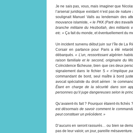
Je ne sais pas, vous, mais imaginer que Nicola
l’arsenal juridique existant n’est pas de natur
soulignait Manuel Valls au lendemain des at
mouvance islamiste,
« le PKK (Parti des travail
branche militaire du Hezbollah, des militants vi
etc. »
Ça fait du monde, et éventuellement du mo
Un incident survenu début juin sur l’île de La 
Corsair en partance pour Paris a été retar
débarqués.
« L’un, ressortissant algérien habi
raison familiale et le second, originaire du M
Coïncidence fâcheuse, bien que ces deux person
signalement dans le fichier S
« n’implique pa
commandant de bord, seul maître à bord justem
avocat spécialiste du droit aérien : le comma
Étant en charge de la sécurité dans son app
personnes qu’il juge dangereuses selon le princ
Qu’avaient-ils fait ? Pourquoi étaient-ils fichés
est désormais de savoir comment le commandant
peut constituer un précédent. »
D’aucuns en seront rassurés… ou bien se deman
pas de leur valoir, un jour, pareille mésaventure.