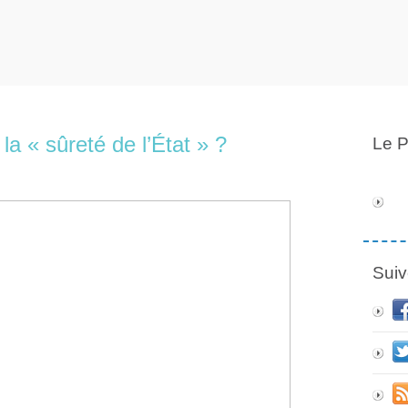
a « sûreté de l’État » ?
Le P
Suiv