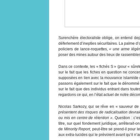
Surenchère électoraliste oblige, on entend depui
déferlement d’inepties sécuritaires. La palme d’
policiers de lance-roquettes,
« une arme légèr
poser des mines autour des lieux de rassemble
Dans ce contexte, les « fichés S » (pour « sûret
sur le fait que les fiches en question ne conc
supposées en lien avec la mouvance islamiste (
passons également sur le fait que le dénommé 
sur le fait que des individus entrant dans toute
regardons ce qui, en l’état actuel de notre déconf
Nicolas Sarkozy, qui se rêve en « sauveur de 
présentent des risques de radicalisation devrai
ou mis en centre de rétention »
. Question : c’e
titre, sur quel fondement juridique, arrêterait-
de
Minority Report
, peut-être se prend-il pour 
aux extra-lucides qui le prévoient avant qu’il n’a