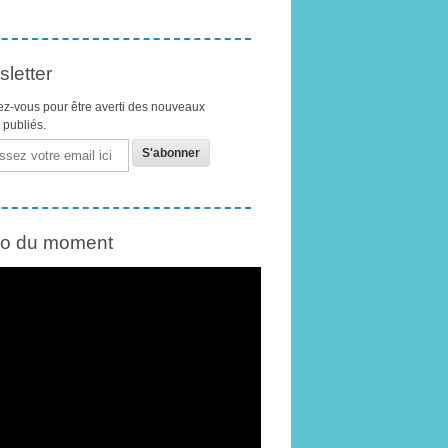
letter
z-vous pour être averti des nouveaux
s publiés.
éo du moment