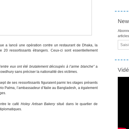
News
Abonne
article
Email
ique a lancé une opération contre un restaurant de Dhaka, la
e 20 ressortissants étrangers. Ceux-ci sont essentiellement
d’entre eux ont été brutalement découpés à l’arme blanche”
a
Vid
wdhury sans préciser la nationalité des victimes.
t de ses ressortissants figuraient parmi les otages présents
rio Palma, l’ambassadeur d’Italie au Bangladesh, a également
ages.
ontre le café
Holey Artisan Bakery
situé dans le quartier de
iplomatiques.