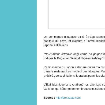
Un commando djihadiste affilié à l’État Islam
capitale du pays, et exécuté à l’arme blanch
japonais et italiens.
“Nous avons retrouvé vingt corps. La plupart 
indiqué le Brigadier Général Nayeem Ashfaq Cho
L’ambassade du Japon a déclaré qu’au moins sep
dans le restaurant au moment des attaques. Ma
précisé que sept Italiens figuraient parmi les ot
L’Etat Islamique a revendiqué les attentats c
Gulshan qui héberge de nombreuses missions d
Source :
http://breizatao.com