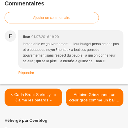
Commentaires
Ajouter un commentaire
F
fleur
01/07/2016 19:20
lamentable ce gouvernement .... leur budget perso ne doit pas
etre beaucoup noyer ! honteux a tout ces gens du
gouvernement sans respect du peuple ; a qui on donne leur
salaire ; qui se la pète ...a bientôt la guillotine ...non !!!
Répondre
< Carla Bruni-Sarkozy : «
Antoine Griezmann, un
J’aime les bâtards »
cœur gros comme un ballon
! >
Hébergé par Overblog